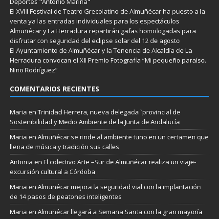
Deportes "Antonio Marina"
El XVIII Festival de Teatro Grecolatino de Almuñécar ha puesto a la
venta ya las entradas individuales para los espectáculos
Almuñécar y La Herradura repartirán gafas homologadas para
disfrutar con seguridad del eclipse solar del 12 de agosto
El Ayuntamiento de Almuñécar y la Tenencia de Alcaldía de La
Herradura convocan el XII Premio Fotografía “Mi pequeño paraíso.
Nino Rodríguez”
COMENTARIOS RECIENTES
Maria
en
Trinidad Herrera, nueva delegada `provincial de
Sostenibilidad y Medio Ambiente de la Junta de Andalucía
Maria
en
Almuñécar se rinde al ambiente tuno en un certamen que
llena de música y tradición sus calles
Antonia
en
El colectivo Arte –Sur de Almuñécar realiza un viaje-
excursión cultural a Córdoba
Maria
en
Almuñécar mejora la seguridad vial con la implantación
de 14 pasos de peatones inteligentes
Maria
en
Almuñécar llegará a Semana Santa con la gran mayoría