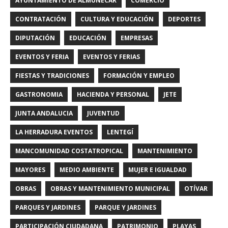
AYUNTAMIENTO DE ALMUÑÉCAR
COMERCIO
CONTRATACIÓN
CULTURA Y EDUCACIÓN
DEPORTES
DIPUTACIÓN
EDUCACIÓN
EMPRESAS
EVENTOS Y FERIA
EVENTOS Y FERIAS
FIESTAS Y TRADICIONES
FORMACIÓN Y EMPLEO
GASTRONOMIA
HACIENDA Y PERSONAL
JETE
JUNTA ANDALUCIA
JUVENTUD
LA HERRADURA EVENTOS
LENTEGÍ
MANCOMUNIDAD COSTATROPICAL
MANTENIMIENTO
MAYORES
MEDIO AMBIENTE
MUJER E IGUALDAD
OBRAS
OBRAS Y MANTENIMIENTO MUNICIPAL
OTÍVAR
PARQUES Y JARDINES
PARQUE Y JARDINES
PARTICIPACIÓN CIUDADANA
PATRIMONIO
PLAYAS