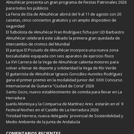
Almuñécar presenta un gran programa de Fiestas Patronales 2026
para todos los públicos
La Feria de Día de Almuñécar abrirá del 9 al 11 de agosto con 20
casetas, cinco conciertos gratuitos y un amplio dispositivo de
seguridad
El futbolista de Almuñécar Fran Rodríguez ficha por UD Barbastro
Almuñécar celebrará este sábado la primera gran quedada de
intercambio de cromos del Mundial
El parque El Pozuelo de Almuñécar incorpora una nueva zona
biosaludable equipada con seis aparatos de ejercicio físico
La XVI Carrera de la Vega de Almuñécar calienta motores para
volver a llenar de deporte y solidaridad la Vega de Río Verde
El guitarrista de Almuñécar Ignacio González-Aurioles Rodríguez
gana el primer premio en la modalidad junior del XXIX Concurso
Internacional de Guitarra “Ciudad de Coria” 2026
Santo Gozo, nuevo establecimiento de comida para llevar en La
Herradura
Juanlu Montoya y la Comparsa de Martínez Ares estarán en el 9
Festival Noches en el Castillo de La Herradura 2026
Trinidad Herrera, nueva delegada `provincial de Sostenibilidad y
Medio Ambiente de la Junta de Andalucía
COMENTARIOS RECIENTES