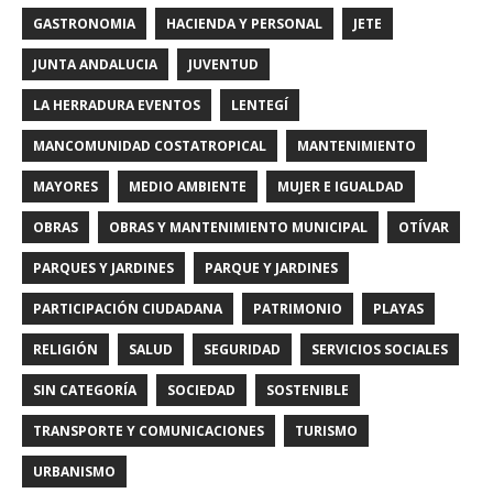
GASTRONOMIA
HACIENDA Y PERSONAL
JETE
JUNTA ANDALUCIA
JUVENTUD
LA HERRADURA EVENTOS
LENTEGÍ
MANCOMUNIDAD COSTATROPICAL
MANTENIMIENTO
MAYORES
MEDIO AMBIENTE
MUJER E IGUALDAD
OBRAS
OBRAS Y MANTENIMIENTO MUNICIPAL
OTÍVAR
PARQUES Y JARDINES
PARQUE Y JARDINES
PARTICIPACIÓN CIUDADANA
PATRIMONIO
PLAYAS
RELIGIÓN
SALUD
SEGURIDAD
SERVICIOS SOCIALES
SIN CATEGORÍA
SOCIEDAD
SOSTENIBLE
TRANSPORTE Y COMUNICACIONES
TURISMO
URBANISMO