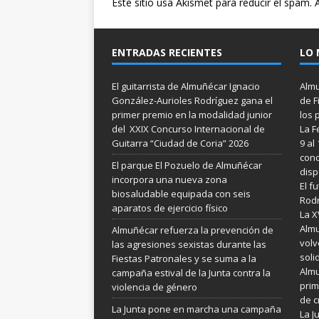
Este sitio usa Akismet para reducir el spam.
ENTRADAS RECIENTES
LO 
El guitarrista de Almuñécar Ignacio
Almu
González-Aurioles Rodríguez gana el
de F
primer premio en la modalidad junior
los 
del XXIX Concurso Internacional de
La F
Guitarra “Ciudad de Coria” 2026
9 al
conc
El parque El Pozuelo de Almuñécar
disp
incorpora una nueva zona
El f
biosaludable equipada con seis
Rodr
aparatos de ejercicio físico
La X
Almu
Almuñécar refuerza la prevención de
volv
las agresiones sexistas durante las
soli
Fiestas Patronales y se suma a la
Almu
campaña estival de la Junta contra la
prim
violencia de género
de c
La Junta pone en marcha una campaña
La 