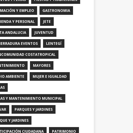
MACIÓN Y EMPLEO
GASTRONOMIA
IENDA Y PERSONAL
JETE
TA ANDALUCIA
JUVENTUD
HERRADURA EVENTOS
LENTEGÍ
COMUNIDAD COSTATROPICAL
TENIMIENTO
MAYORES
IO AMBIENTE
MUJER E IGUALDAD
AS
AS Y MANTENIMIENTO MUNICIPAL
VAR
PARQUES Y JARDINES
QUE Y JARDINES
TICIPACIÓN CIUDADANA
PATRIMONIO