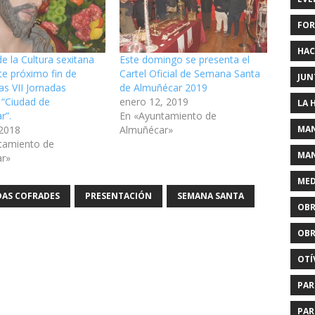
FOR
HAC
e la Cultura sexitana
Este domingo se presenta el
te próximo fin de
Cartel Oficial de Semana Santa
JUN
s VII Jornadas
de Almuñécar 2019
 “Ciudad de
enero 12, 2019
LA 
r”.
En «Ayuntamiento de
MAN
 2018
Almuñécar»
tamiento de
MAN
ar»
MED
DAS COFRADES
PRESENTACIÓN
SEMANA SANTA
OBR
OBR
OTÍ
PAR
PAR