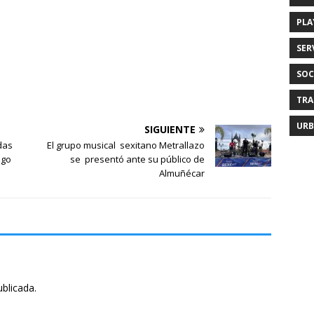
PLA
SER
SOC
TRA
URB
SIGUIENTE
das
El grupo musical sexitano Metrallazo
ngo
se presentó ante su público de
Almuñécar
ublicada.