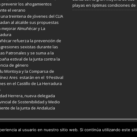
 prevenir los ahogamientos
playas en óptimas condiciones de
nte el verano
 una treintena de jóvenes del CLIA
ladan al alcalde sus propuestas
 mejorar Almuñécar y La
radura
ñécar refuerza la prevención de
agresiones sexistas durante las
tas Patronales y se suma a la
aña estival de la Junta contra la
encia de género
lu Montoya y la Comparsa de
ínez Ares estarán en el 9 Festival
es en el Castillo de La Herradura
6
idad Herrera, nueva delegada
vincial de Sostenibilidad y Medio
ente de la Junta de Andalucía
emes
eriencia al usuario en nuestro sitio web. Si continúa utilizando este s