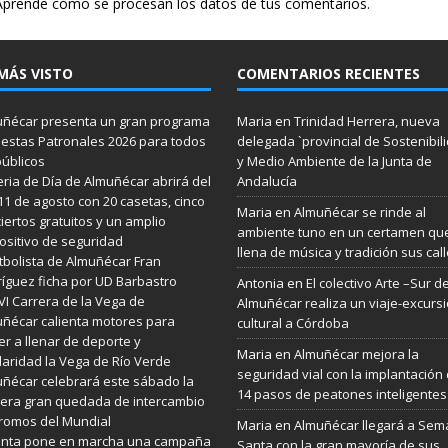
Aprende cómo se procesan los datos de tus comentarios.
MÁS VISTO
COMENTARIOS RECIENTES
ñécar presenta un gran programa
Maria
en
Trinidad Herrera, nueva
iestas Patronales 2026 para todos
delegada `provincial de Sostenibil
públicos
y Medio Ambiente de la Junta de
eria de Día de Almuñécar abrirá del
Andalucía
 11 de agosto con 20 casetas, cinco
Maria
en
Almuñécar se rinde al
iertos gratuitos y un amplio
ambiente tuno en un certamen qu
ositivo de seguridad
llena de música y tradición sus cal
utbolista de Almuñécar Fran
íguez ficha por UD Barbastro
Antonia
en
El colectivo Arte –Sur d
VI Carrera de la Vega de
Almuñécar realiza un viaje-excurs
ñécar calienta motores para
cultural a Córdoba
er a llenar de deporte y
Maria
en
Almuñécar mejora la
daridad la Vega de Río Verde
seguridad vial con la implantación
ñécar celebrará este sábado la
14 pasos de peatones inteligentes
era gran quedada de intercambio
romos del Mundial
Maria
en
Almuñécar llegará a Se
Junta pone en marcha una campaña
Santa con la gran mayoría de sus