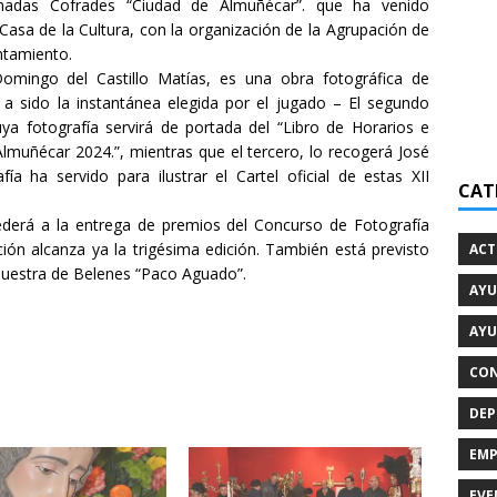
rnadas Cofrades “Ciudad de Almuñécar”. que ha venido
Casa de la Cultura, con la organización de la Agrupación de
ntamiento.
Domingo del Castillo Matías, es una obra fotográfica de
a sido la instantánea elegida por el jugado – El segundo
ya fotografía servirá de portada del “Libro de Horarios e
Almuñécar 2024.”, mientras que el tercero, lo recogerá José
ía ha servido para ilustrar el Cartel oficial de estas XII
CAT
ocederá a la entrega de premios del Concurso de Fotografía
ición alcanza ya la trigésima edición. También está previsto
ACT
Muestra de Belenes “Paco Aguado”.
AYU
AYU
CON
DEP
EMP
EVE