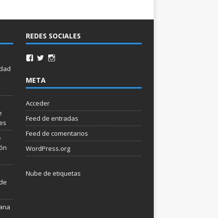
REDES SOCIALES
idad
META
Acceder
e
Feed de entradas
les
Feed de comentarios
e
ión
WordPress.org
Nube de etiquetas
 de
mana