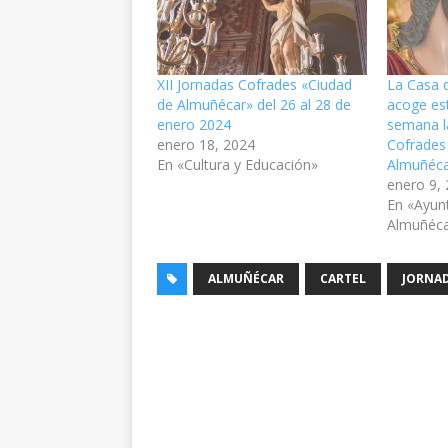
XII Jornadas Cofrades «Ciudad
La Casa d
de Almuñécar» del 26 al 28 de
acoge es
enero 2024
semana la
enero 18, 2024
Cofrades
En «Cultura y Educación»
Almuñéca
enero 9,
En «Ayun
Almuñéc
ALMUÑÉCAR
CARTEL
JORNA