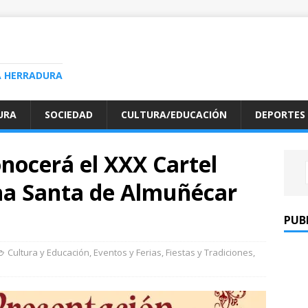
A HERRADURA
URA
SOCIEDAD
CULTURA/EDUCACIÓN
DEPORTES
nocerá el XXX Cartel
ana Santa de Almuñécar
PUB
Cultura y Educación
,
Eventos y Ferias
,
Fiestas y Tradiciones
,