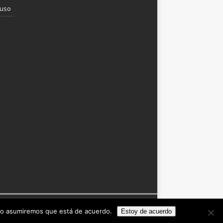
 uso
itio asumiremos que está de acuerdo.
Estoy de acuerdo