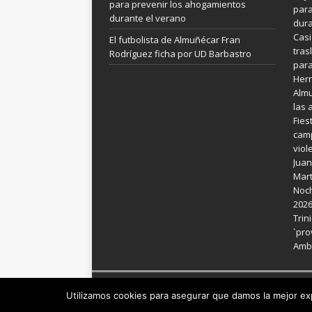
para prevenir los ahogamientos
para
durante el verano
dura
Casi
El futbolista de Almuñécar Fran
tras
Rodríguez ficha por UD Barbastro
para
Her
Almu
las 
Fies
camp
viol
Juan
Mart
Noch
202
Trin
`pro
Ambi
Copyright © 2026 | Plantilla WordPress por
MH Th
Utilizamos cookies para asegurar que damos la mejor exp