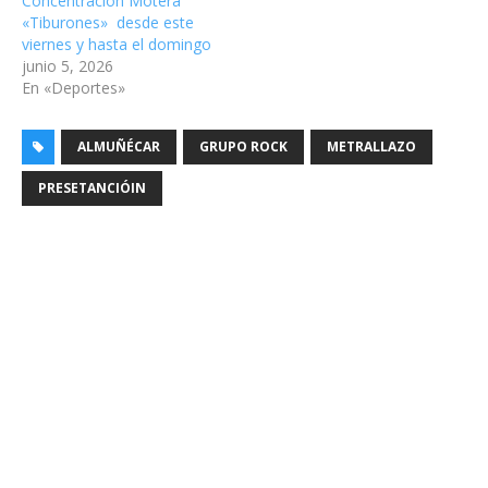
Concentración Motera
«Tiburones» desde este
viernes y hasta el domingo
junio 5, 2026
En «Deportes»
ALMUÑÉCAR
GRUPO ROCK
METRALLAZO
PRESETANCIÓIN