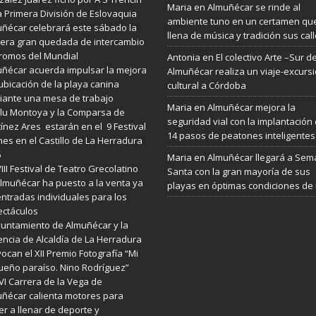
Maria
en
Almuñécar se rinde al
a Primera División de Eslovaquia
ambiente tuno en un certamen qu
ñécar celebrará este sábado la
llena de música y tradición sus cal
era gran quedada de intercambio
romos del Mundial
Antonia
en
El colectivo Arte –Sur d
ñécar acuerda impulsar la mejora
Almuñécar realiza un viaje-excurs
ubicación de la playa canina
cultural a Córdoba
ante una mesa de trabajo
Maria
en
Almuñécar mejora la
lu Montoya y la Comparsa de
seguridad vial con la implantación
ínez Ares estarán en el 9 Festival
14 pasos de peatones inteligentes
es en el Castillo de La Herradura
6
Maria
en
Almuñécar llegará a Se
VIII Festival de Teatro Grecolatino
Santa con la gran mayoría de sus
lmuñécar ha puesto a la venta ya
playas en óptimas condiciones de
entradas individuales para los
ctáculos
yuntamiento de Almuñécar y la
ncia de Alcaldía de La Herradura
ocan el XII Premio Fotografía “Mi
eño paraíso. Nino Rodríguez”
VI Carrera de la Vega de
ñécar calienta motores para
er a llenar de deporte y