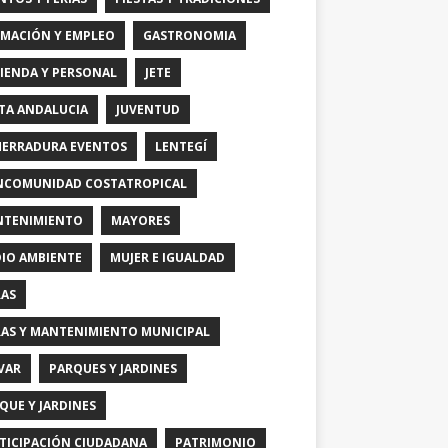
MACIÓN Y EMPLEO
GASTRONOMIA
IENDA Y PERSONAL
JETE
TA ANDALUCIA
JUVENTUD
HERRADURA EVENTOS
LENTEGÍ
COMUNIDAD COSTATROPICAL
TENIMIENTO
MAYORES
IO AMBIENTE
MUJER E IGUALDAD
AS
AS Y MANTENIMIENTO MUNICIPAL
VAR
PARQUES Y JARDINES
QUE Y JARDINES
TICIPACIÓN CIUDADANA
PATRIMONIO