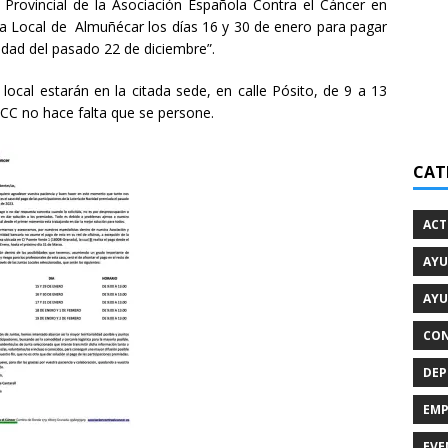
Provincial de la Asociación Española Contra el Cáncer en
ta Local de Almuñécar los días 16 y 30 de enero para pagar
idad del pasado 22 de diciembre”.
local estarán en la citada sede, en calle Pósito, de 9 a 13
ECC no hace falta que se persone.
CAT
ACT
AYU
AYU
CON
DEP
EMP
EVE