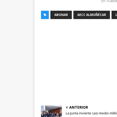
En «Salu
ABONAR
AECC ALMUÑÉCAR
ANTERIOR
La Junta invierte casi medio mill