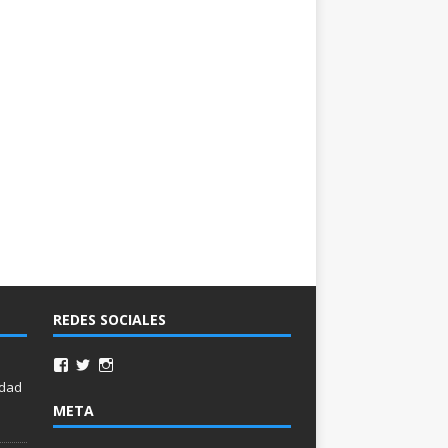
REDES SOCIALES
idad
META