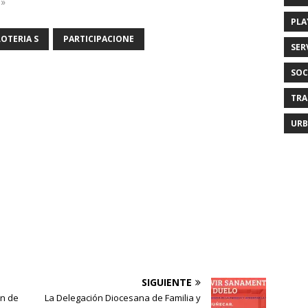
d»
PLA
LOTERIA S
PARTICIPACIONE
SER
SOC
TRA
URB
SIGUIENTE
ón de
La Delegación Diocesana de Familia y