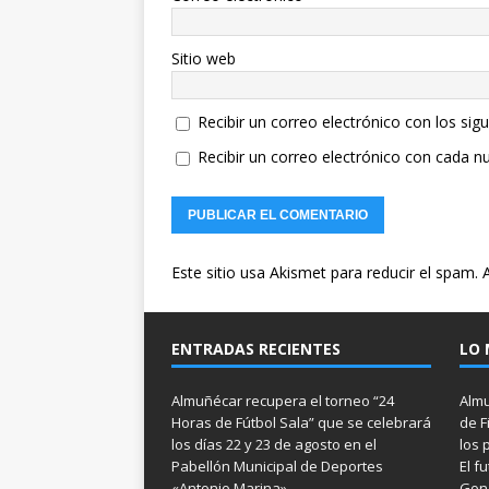
Sitio web
Recibir un correo electrónico con los sig
Recibir un correo electrónico con cada n
Este sitio usa Akismet para reducir el spam.
ENTRADAS RECIENTES
LO 
Almuñécar recupera el torneo “24
Almu
Horas de Fútbol Sala” que se celebrará
de F
los días 22 y 23 de agosto en el
los 
Pabellón Municipal de Deportes
El f
«Antonio Marina»
Gonz