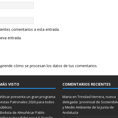
uientes comentarios a esta entrada.
ueva entrada.
Aprende cómo se procesan los datos de tus comentarios.
MÁS VISTO
COMENTARIOS RECIENTES
ñécar presenta un gran programa
Maria
en
Trinidad Herrera, nueva
iestas Patronales 2026 para todos
delegada `provincial de Sostenibil
públicos
y Medio Ambiente de la Junta de
utbolista de Almuñécar Pablo
Andalucía
ález Juárez fichó por A S Trenčín