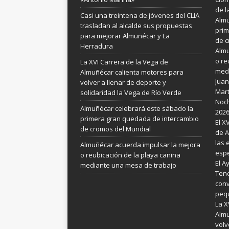
de l
Casi una treintena de jóvenes del CLIA
Almu
trasladan al alcalde sus propuestas
prim
para mejorar Almuñécar y La
de c
Herradura
Almu
o re
La XVI Carrera de la Vega de
medi
Almuñécar calienta motores para
Juan
volver a llenar de deporte y
Mart
solidaridad la Vega de Río Verde
Noch
Almuñécar celebrará este sábado la
202
primera gran quedada de intercambio
El X
de cromos del Mundial
de A
las 
Almuñécar acuerda impulsar la mejora
espe
o reubicación de la playa canina
El A
mediante una mesa de trabajo
Tene
conv
pequ
La X
Almu
volv