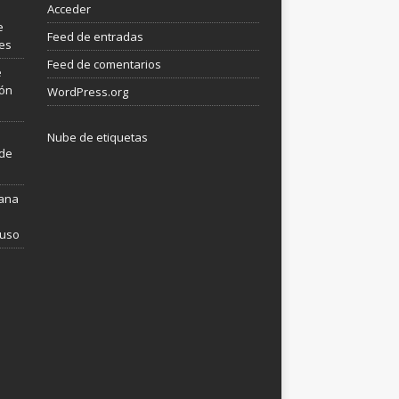
Acceder
e
Feed de entradas
les
Feed de comentarios
e
ión
WordPress.org
Nube de etiquetas
 de
mana
 uso