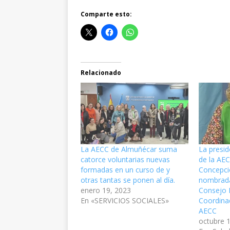
Comparte esto:
Relacionado
La AECC de Almuñécar suma
La presid
catorce voluntarias nuevas
de la AE
formadas en un curso de y
Concepci
otras tantas se ponen al día.
nombrada
enero 19, 2023
Consejo E
En «SERVICIOS SOCIALES»
Coordina
AECC
octubre 