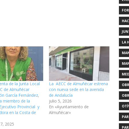
FOR
HAC
JUN
LA 
MAN
MAN
MED
enta de la Junta Local
La AECC de Almuñécar estrena
OBR
CC de Almuñécar
con nueva sede en la avenida
ón García Fernández,
de Andalucía
OBR
 miembro de la
julio 5, 2026
OTÍ
jecutivo Provincial y
En «Ayuntamiento de
dora en la Costa de
Almuñécar»
PAR
17, 2025
PAR