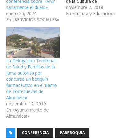
conferencia sobre «Vivir
de la Cultura de
sanamente el duelo»
Almuñécar acoge este
noviembre 2, 2018
enero 25, 2024
próximo miércoles día 7, a
En «Cultura y Educación»
En «SERVICIOS SOCIALES»
las 18 horas, la
presentación del libro
“Recetas para vivir con
salud”, escrito por Odile
Fernández,…
La Delegación Territorial
de Salud y Familias de la
Junta autoriza por
concurso un botiquín
farmacéutico en el Barrio
de Torrecuevas de
Almuñécar
noviembre 12, 2019
En «Ayuntamiento de
Almuñécar»
CONFERENCIA
PARRROQUIA