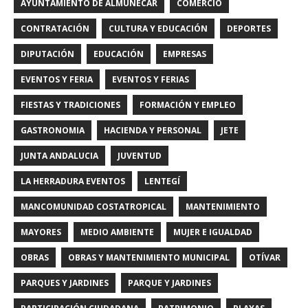
AYUNTAMIENTO DE ALMUÑÉCAR
COMERCIO
CONTRATACIÓN
CULTURA Y EDUCACIÓN
DEPORTES
DIPUTACIÓN
EDUCACIÓN
EMPRESAS
EVENTOS Y FERIA
EVENTOS Y FERIAS
FIESTAS Y TRADICIONES
FORMACIÓN Y EMPLEO
GASTRONOMIA
HACIENDA Y PERSONAL
JETE
JUNTA ANDALUCIA
JUVENTUD
LA HERRADURA EVENTOS
LENTEGÍ
MANCOMUNIDAD COSTATROPICAL
MANTENIMIENTO
MAYORES
MEDIO AMBIENTE
MUJER E IGUALDAD
OBRAS
OBRAS Y MANTENIMIENTO MUNICIPAL
OTÍVAR
PARQUES Y JARDINES
PARQUE Y JARDINES