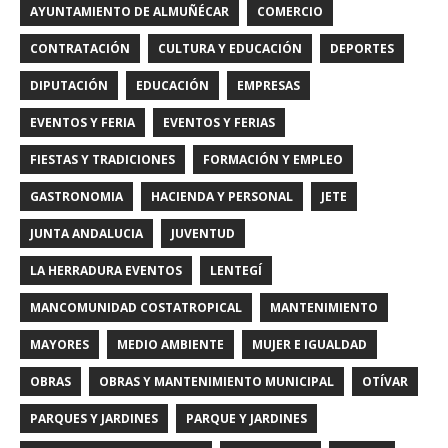
AYUNTAMIENTO DE ALMUÑÉCAR
COMERCIO
CONTRATACIÓN
CULTURA Y EDUCACIÓN
DEPORTES
DIPUTACIÓN
EDUCACIÓN
EMPRESAS
EVENTOS Y FERIA
EVENTOS Y FERIAS
FIESTAS Y TRADICIONES
FORMACIÓN Y EMPLEO
GASTRONOMIA
HACIENDA Y PERSONAL
JETE
JUNTA ANDALUCIA
JUVENTUD
LA HERRADURA EVENTOS
LENTEGÍ
MANCOMUNIDAD COSTATROPICAL
MANTENIMIENTO
MAYORES
MEDIO AMBIENTE
MUJER E IGUALDAD
OBRAS
OBRAS Y MANTENIMIENTO MUNICIPAL
OTÍVAR
PARQUES Y JARDINES
PARQUE Y JARDINES