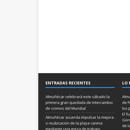
ENTRADAS RECIENTES
LO 
Almuñécar celebrará este sábado la
Almu
primera gran quedada de intercambio
de F
de cromos del Mundial
los 
El f
Almuñécar acuerda impulsar la mejora
Gonz
o reubicación de la playa canina
de l
mediante una mesa de trabajo