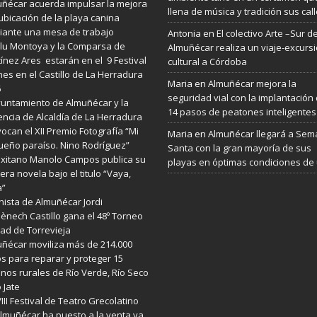
ñécar acuerda impulsar la mejora
llena de música y tradición sus cal
ubicación de la playa canina
ante una mesa de trabajo
Antonia
en
El colectivo Arte –Sur d
lu Montoya y la Comparsa de
Almuñécar realiza un viaje-excurs
ínez Ares estarán en el 9 Festival
cultural a Córdoba
es en el Castillo de La Herradura
Maria
en
Almuñécar mejora la
6
seguridad vial con la implantación
yuntamiento de Almuñécar y la
14 pasos de peatones inteligentes
ncia de Alcaldía de La Herradura
ocan el XII Premio Fotografía “Mi
Maria
en
Almuñécar llegará a Se
eño paraíso. Nino Rodríguez”
Santa con la gran mayoría de sus
exitano Manolo Campos publica su
playas en óptimas condiciones de
era novela bajo el titulo “Vaya,
a”
enista de Almuñécar Jordi
nech Castillo gana el 48º Torneo
ad de Torrevieja
ñécar moviliza más de 214.000
s para reparar y proteger 15
nos rurales de Río Verde, Río Seco
o Jate
VIII Festival de Teatro Grecolatino
lmuñécar ha puesto a la venta ya