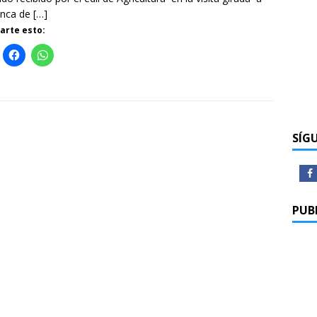
inca de
[…]
rte esto:
SÍG
PUB