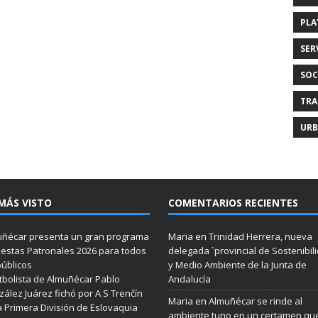
PLA
SER
SOC
TRA
URB
MÁS VISTO
COMENTARIOS RECIENTES
ñécar presenta un gran programa
Maria
en
Trinidad Herrera, nueva
iestas Patronales 2026 para todos
delegada `provincial de Sostenibil
públicos
y Medio Ambiente de la Junta de
utbolista de Almuñécar Pablo
Andalucía
ález Juárez fichó por A S Trenčín
Maria
en
Almuñécar se rinde al
a Primera División de Eslovaquia
ambiente tuno en un certamen qu