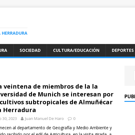
A HERRADURA
URA
SOCIEDAD
CULTURA/EDUCACIÓN
DEPORTES
 veintena de miembros de la la
versidad de Munich se interesan por
PUB
 cultivos subtropicales de Almuñécar
a Herradura
io 30, 2023
Juan Manuel De Haro
0
necen al departamento de Geografía y Medio Ambiente y
ido recibido por el edil de Agricultura en la visita girada a