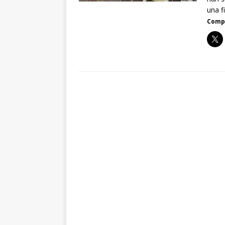
una f
Compa