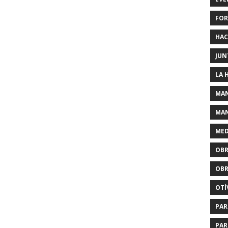
FOR
HAC
JUN
LA 
MAN
MAN
MED
OBR
OBR
OTÍ
PAR
PAR