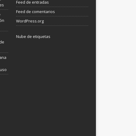
Feed de entradas
les
Feed de comentarios
e
ión
WordPress.org
Nube de etiquetas
 de
mana
 uso