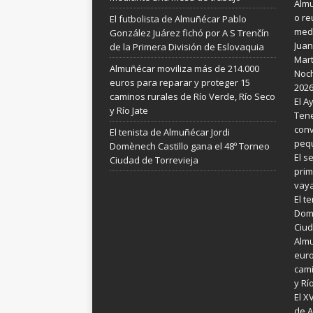
Almu
o re
El futbolista de Almuñécar Pablo
medi
González Juárez fichó por A S Trenčín
Juan
de la Primera División de Eslovaquia
Mart
Almuñécar moviliza más de 214.000
Noch
euros para reparar y proteger 15
202
caminos rurales de Río Verde, Río Seco
El A
y Río Jate
Tene
conv
El tenista de Almuñécar Jordi
pequ
Domènech Castillo gana el 48º Torneo
El s
Ciudad de Torrevieja
prim
vay
El t
Domè
Ciud
Almu
euro
cami
y Rí
El X
de A