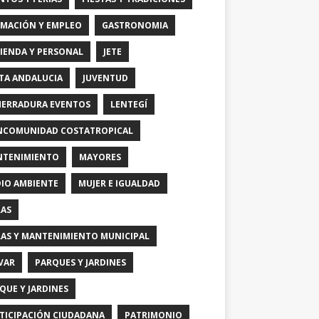
MACIÓN Y EMPLEO
GASTRONOMIA
IENDA Y PERSONAL
JETE
TA ANDALUCIA
JUVENTUD
HERRADURA EVENTOS
LENTEGÍ
COMUNIDAD COSTATROPICAL
TENIMIENTO
MAYORES
IO AMBIENTE
MUJER E IGUALDAD
AS
AS Y MANTENIMIENTO MUNICIPAL
VAR
PARQUES Y JARDINES
QUE Y JARDINES
TICIPACIÓN CIUDADANA
PATRIMONIO