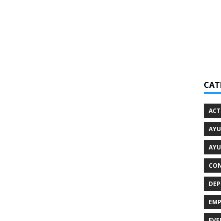
CAT
ACT
AYU
AYU
CON
DEP
EMP
EVE