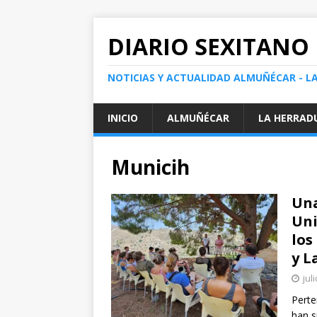
DIARIO SEXITANO
NOTICIAS Y ACTUALIDAD ALMUÑÉCAR - L
INICIO
ALMUÑÉCAR
LA HERRAD
Municih
Una
Uni
los
y L
jul
Perte
han s