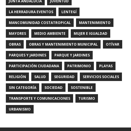
JUNTA ANDALUCIA
JUVENTUD
LA HERRADURA EVENTOS
LENTEGÍ
MANCOMUNIDAD COSTATROPICAL
MANTENIMIENTO
MAYORES
MEDIO AMBIENTE
MUJER E IGUALDAD
OBRAS
OBRAS Y MANTENIMIENTO MUNICIPAL
OTÍVAR
PARQUES Y JARDINES
PARQUE Y JARDINES
PARTICIPACIÓN CIUDADANA
PATRIMONIO
PLAYAS
RELIGIÓN
SALUD
SEGURIDAD
SERVICIOS SOCIALES
SIN CATEGORÍA
SOCIEDAD
SOSTENIBLE
TRANSPORTE Y COMUNICACIONES
TURISMO
URBANISMO