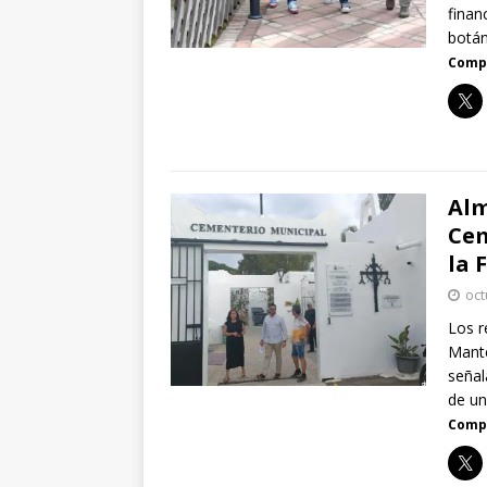
finan
botán
Compa
Alm
Cem
la 
oct
Los r
Mante
señal
de u
Compa