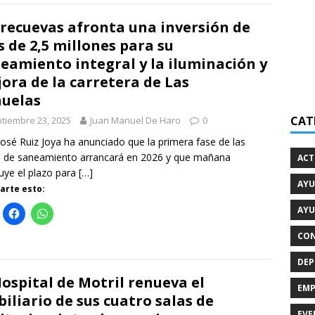
recuevas afronta una inversión de
 de 2,5 millones para su
eamiento integral y la iluminación y
ora de la carretera de Las
ñuelas
CAT
tiembre 23, 2025
Juan Manuel De Haro
0
José Ruiz Joya ha anunciado que la primera fase de las
 de saneamiento arrancará en 2026 y que mañana
ACT
uye el plazo para
[…]
AYU
rte esto:
AYU
CON
DEP
Hospital de Motril renueva el
EMP
iliario de sus cuatro salas de
EVE