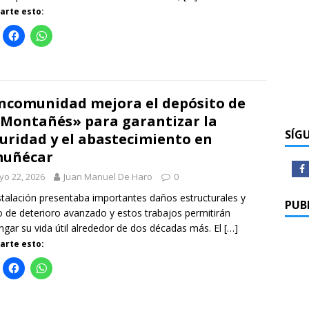
rte esto:
comunidad mejora el depósito de
 Montañés» para garantizar la
SÍG
uridad y el abastecimiento en
muñécar
o 22, 2026
Juan Manuel De Haro
0
stalación presentaba importantes daños estructurales y
PUB
o de deterioro avanzado y estos trabajos permitirán
ngar su vida útil alrededor de dos décadas más. El
[…]
rte esto: