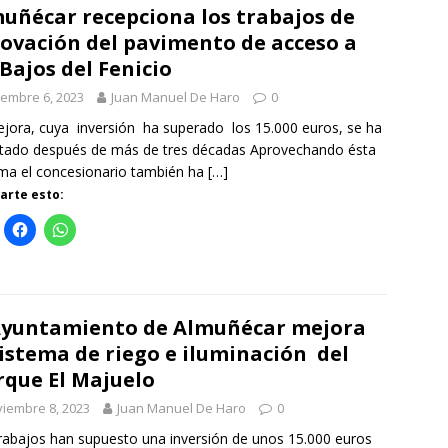
uñécar recepciona los trabajos de
ovación del pavimento de acceso a
 Bajos del Fenicio
iembre 6, 2023
Juan Manuel De Haro
0
jora, cuya inversión ha superado los 15.000 euros, se ha
tado después de más de tres décadas Aprovechando ésta
ma el concesionario también ha
[…]
rte esto:
Ayuntamiento de Almuñécar mejora
sistema de riego e iluminación del
que El Majuelo
iembre 8, 2023
Juan Manuel De Haro
0
rabajos han supuesto una inversión de unos 15.000 euros