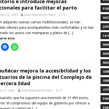
itorio e introduce mejoras
cionales para facilitar el parto
FOR
sto 22, 2025
Juan Manuel De Haro
0
HAC
n adquirido nuevas camas multifuncionales, se han
JUN
lado sillones para acompañantes más confortables y se han
rmado los aseos con mamparas y platos de
[…]
LA 
rte esto:
MAN
MAN
MED
uñécar mejora la accesibilidad y los
OBR
tuarios de la piscina del Complejo de
OBR
Tercera Edad
OTÍ
io 27, 2025
Juan Manuel De Haro
0
tuación, que ha supuesto una inversión de 31.499 euros,
PAR
rma “el compromiso del equipo de gobierno por ofrecer a
PAR
ayores la calidad de
[…]