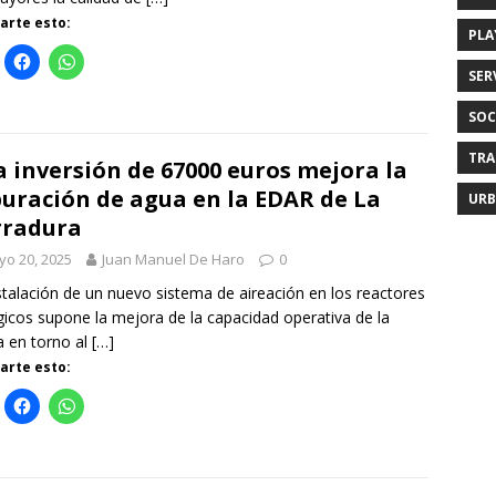
rte esto:
PLA
SER
SOC
TRA
 inversión de 67000 euros mejora la
uración de agua en la EDAR de La
URB
rradura
o 20, 2025
Juan Manuel De Haro
0
stalación de un nuevo sistema de aireación en los reactores
gicos supone la mejora de la capacidad operativa de la
a en torno al
[…]
rte esto: