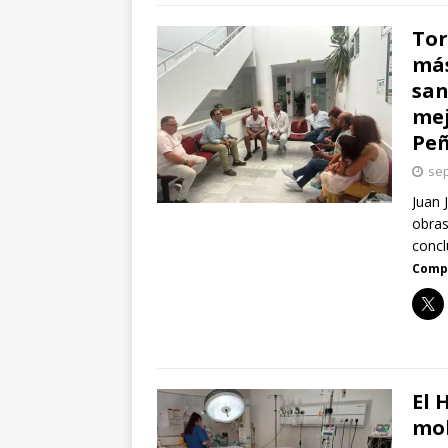
Tor
más
san
mej
Pe
sep
Juan 
obras
concl
Compa
El 
mob