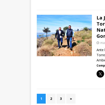
La 
Tor
Nat
Gor
mar
Ante 
Torre
Ambi
Compa
1
2
3
»