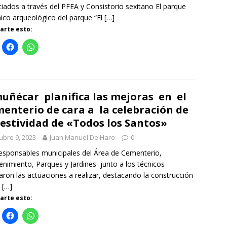
ciados a través del PFEA y Consistorio sexitano El parque
ico arqueológico del parque “El
[…]
rte esto:
uñécar planifica las mejoras en el
enterio de cara a la celebración de
Festividad de «Todos los Santos»
ubre 9, 2023
Juan Manuel De Haro
0
esponsables municipales del Área de Cementerio,
nimiento, Parques y Jardines junto a los técnicos
aron las actuaciones a realizar, destacando la construcción
n
[…]
rte esto: