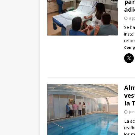
par
adi
ago
Se ha
insta
refo
Compa
Alm
ves
la 
jun
La ac
reafi
los m