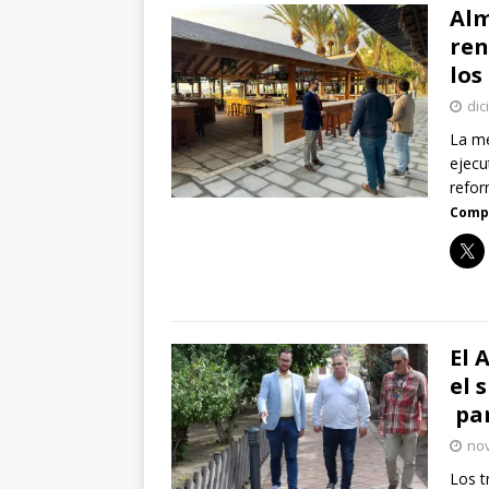
Alm
ren
los
dic
La me
ejecu
refor
Compa
El 
el 
par
nov
Los t