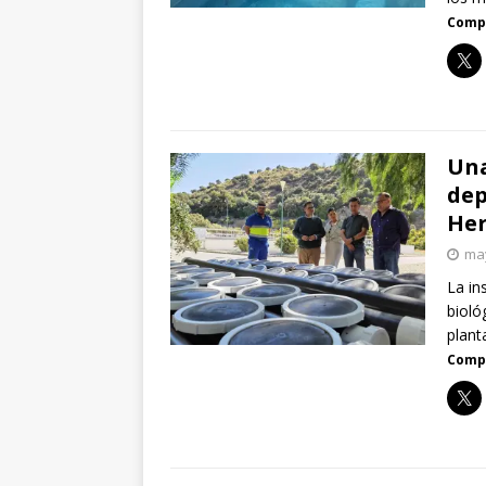
Compa
Una
dep
He
may
La in
bioló
plant
Compa