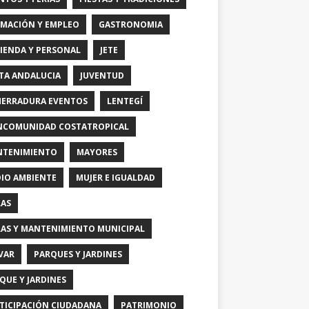
MACIÓN Y EMPLEO
GASTRONOMIA
IENDA Y PERSONAL
JETE
TA ANDALUCIA
JUVENTUD
HERRADURA EVENTOS
LENTEGÍ
COMUNIDAD COSTATROPICAL
TENIMIENTO
MAYORES
IO AMBIENTE
MUJER E IGUALDAD
AS
AS Y MANTENIMIENTO MUNICIPAL
VAR
PARQUES Y JARDINES
QUE Y JARDINES
TICIPACIÓN CIUDADANA
PATRIMONIO