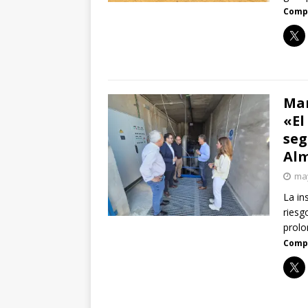
Compa
Man
«El
seg
Al
may
La in
riesg
prolo
Compa