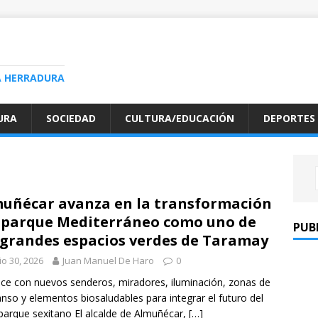
A HERRADURA
URA
SOCIEDAD
CULTURA/EDUCACIÓN
DEPORTES
uñécar avanza en la transformación
 parque Mediterráneo como uno de
PUB
 grandes espacios verdes de Taramay
io 30, 2026
Juan Manuel De Haro
0
ce con nuevos senderos, miradores, iluminación, zonas de
nso y elementos biosaludables para integrar el futuro del
parque sexitano El alcalde de Almuñécar,
[…]