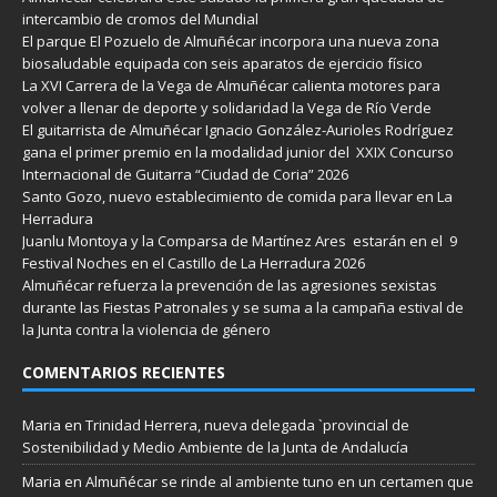
intercambio de cromos del Mundial
El parque El Pozuelo de Almuñécar incorpora una nueva zona
biosaludable equipada con seis aparatos de ejercicio físico
La XVI Carrera de la Vega de Almuñécar calienta motores para
volver a llenar de deporte y solidaridad la Vega de Río Verde
El guitarrista de Almuñécar Ignacio González-Aurioles Rodríguez
gana el primer premio en la modalidad junior del XXIX Concurso
Internacional de Guitarra “Ciudad de Coria” 2026
Santo Gozo, nuevo establecimiento de comida para llevar en La
Herradura
Juanlu Montoya y la Comparsa de Martínez Ares estarán en el 9
Festival Noches en el Castillo de La Herradura 2026
Almuñécar refuerza la prevención de las agresiones sexistas
durante las Fiestas Patronales y se suma a la campaña estival de
la Junta contra la violencia de género
COMENTARIOS RECIENTES
Maria
en
Trinidad Herrera, nueva delegada `provincial de
Sostenibilidad y Medio Ambiente de la Junta de Andalucía
Maria
en
Almuñécar se rinde al ambiente tuno en un certamen que