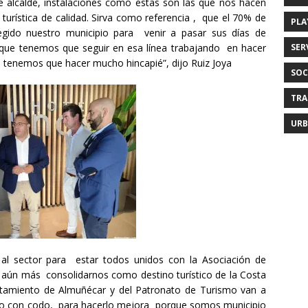
 alcalde, instalaciones como estas son las que nos hacen
urística de calidad. Sirva como referencia , que el 70% de
PLA
legido nuestro municipio para venir a pasar sus días de
SER
 que tenemos que seguir en esa línea trabajando en hacer
tenemos que hacer mucho hincapié”, dijo Ruiz Joya
SOC
TRA
URB
 al sector para estar todos unidos con la Asociación de
aún más consolidarnos como destino turístico de la Costa
ntamiento de Almuñécar y del Patronato de Turismo van a
odo con codo, para hacerlo mejora porque somos municipio