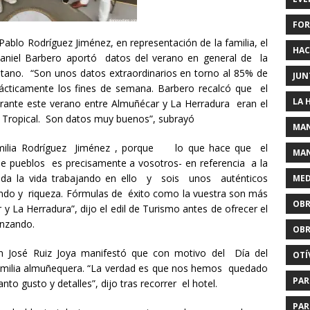
FOR
Pablo Rodríguez Jiménez, en representación de la familia, el
HAC
Daniel Barbero aportó datos del verano en general de la
itano. “Son unos datos extraordinarios en torno al 85% de
JUN
cticamente los fines de semana. Barbero recalcó que el
LA 
urante este verano entre Almuñécar y La Herradura eran el
 Tropical. Son datos muy buenos”, subrayó
MAN
familia Rodríguez Jiménez , porque lo que hace que el
MAN
 de pueblos es precisamente a vosotros- en referencia a la
 toda la vida trabajando en ello y sois unos auténticos
MED
ndo y riqueza. Fórmulas de éxito como la vuestra son más
OBR
y La Herradura”, dijo el edil de Turismo antes de ofrecer el
anzando.
OBR
an José Ruiz Joya manifestó que con motivo del Día del
OTÍ
familia almuñequera. “La verdad es que nos hemos quedado
PAR
nto gusto y detalles”, dijo tras recorrer el hotel.
PAR