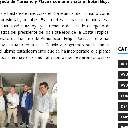
ado de Turismo y Playas con una visita al hotel Noy.
s y hasta este miércoles el Día Mundial del Turismo como
l provincial y andaluz. Este martes, se han sumando a esta
uan José Ruiz Joya y el teniente de alcalde delegado de
dos del presidente de los Hoteleros de la Costa Tropical,
tronato de Turismo de Almuñécar, Felipe Puertas, que han
Noy , situado en la calle Guadix y regentado por la familia
CAT
el último establecimiento que se ha incorporado a la planta
a por una mayor calidad, tal y como manifestaron todos tras
ACT
AYU
AYU
CON
DEP
EMP
EVE