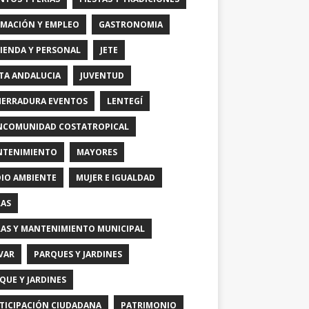
MACIÓN Y EMPLEO
GASTRONOMIA
IENDA Y PERSONAL
JETE
TA ANDALUCIA
JUVENTUD
HERRADURA EVENTOS
LENTEGÍ
COMUNIDAD COSTATROPICAL
TENIMIENTO
MAYORES
IO AMBIENTE
MUJER E IGUALDAD
AS
AS Y MANTENIMIENTO MUNICIPAL
VAR
PARQUES Y JARDINES
QUE Y JARDINES
TICIPACIÓN CIUDADANA
PATRIMONIO