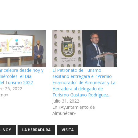
r celebra desde hoy y
El Patronato de Turismo
miércoles el Día
sexitano entregará el “Premio
del Turismo 2022
Enamorado” de Almuñécar y La
re 26, 2022
Herradura al delegado de
smo»
Turismo Gustavo Rodríguez.
julio 31, 2022
En «Ayuntamiento de
Almuñécar»
L NOY
LA HERRADURA
VISITA