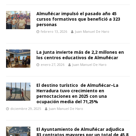
Almuñécar impulsó el pasado año 45
cursos formativos que benefició a 323
personas
febrero 13, 2026
Juan Manuel De Haro
La Junta invierte más de 2,2 millones en
los centros educativos de Almuñécar
enero 27, 2026
Juan Manuel De Haro
El destino turístico de Almuñécar–La
Herradura tuvo crecimiento en
pernoctaciones en 2025 con una
ocupación media del 71,25%
diciembre 29, 2025
Juan Manuel De Haro
El Ayuntamiento de Almuñécar adjudica
83 contratos mayores por un total de 45,8