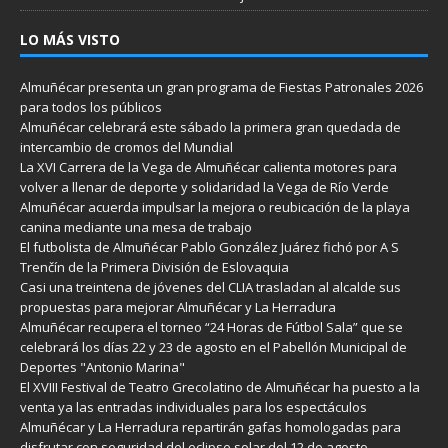
LO MÁS VISTO
Almuñécar presenta un gran programa de Fiestas Patronales 2026
para todos los públicos
Almuñécar celebrará este sábado la primera gran quedada de
intercambio de cromos del Mundial
La XVI Carrera de la Vega de Almuñécar calienta motores para
volver a llenar de deporte y solidaridad la Vega de Río Verde
Almuñécar acuerda impulsar la mejora o reubicación de la playa
canina mediante una mesa de trabajo
El futbolista de Almuñécar Pablo González Juárez fichó por A S
Trenčín de la Primera División de Eslovaquia
Casi una treintena de jóvenes del CLIA trasladan al alcalde sus
propuestas para mejorar Almuñécar y La Herradura
Almuñécar recupera el torneo “24 Horas de Fútbol Sala” que se
celebrará los días 22 y 23 de agosto en el Pabellón Municipal de
Deportes "Antonio Marina"
El XVIII Festival de Teatro Grecolatino de Almuñécar ha puesto a la
venta ya las entradas individuales para los espectáculos
Almuñécar y La Herradura repartirán gafas homologadas para
disfrutar con seguridad del eclipse solar del 12 de agosto