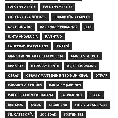
EVENTOS Y FERIA
EVENTOS Y FERIAS
FIESTAS Y TRADICIONES
FORMACIÓN Y EMPLEO
GASTRONOMIA
HACIENDA Y PERSONAL
JETE
JUNTA ANDALUCIA
JUVENTUD
LA HERRADURA EVENTOS
LENTEGÍ
MANCOMUNIDAD COSTATROPICAL
MANTENIMIENTO
MAYORES
MEDIO AMBIENTE
MUJER E IGUALDAD
OBRAS
OBRAS Y MANTENIMIENTO MUNICIPAL
OTÍVAR
PARQUES Y JARDINES
PARQUE Y JARDINES
PARTICIPACIÓN CIUDADANA
PATRIMONIO
PLAYAS
RELIGIÓN
SALUD
SEGURIDAD
SERVICIOS SOCIALES
SIN CATEGORÍA
SOCIEDAD
SOSTENIBLE