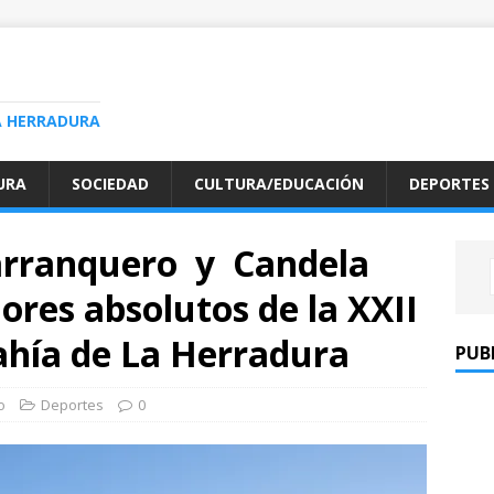
A HERRADURA
URA
SOCIEDAD
CULTURA/EDUCACIÓN
DEPORTES
arranquero y Candela
ores absolutos de la XXII
ahía de La Herradura
PUB
o
Deportes
0