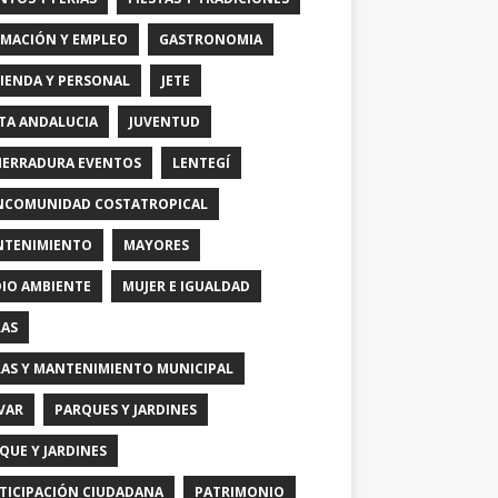
MACIÓN Y EMPLEO
GASTRONOMIA
IENDA Y PERSONAL
JETE
TA ANDALUCIA
JUVENTUD
HERRADURA EVENTOS
LENTEGÍ
COMUNIDAD COSTATROPICAL
TENIMIENTO
MAYORES
IO AMBIENTE
MUJER E IGUALDAD
AS
AS Y MANTENIMIENTO MUNICIPAL
VAR
PARQUES Y JARDINES
QUE Y JARDINES
TICIPACIÓN CIUDADANA
PATRIMONIO