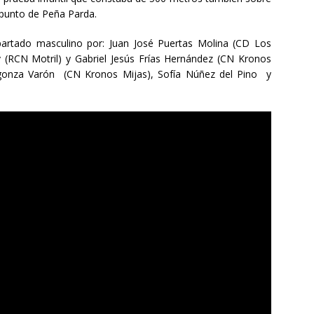
o punto de Peña Parda.
apartado masculino por: Juan José Puertas Molina (CD Los
 (RCN Motril) y Gabriel Jesús Frías Hernández (CN Kronos
agonza Varón (CN Kronos Mijas), Sofía Núñez del Pino y