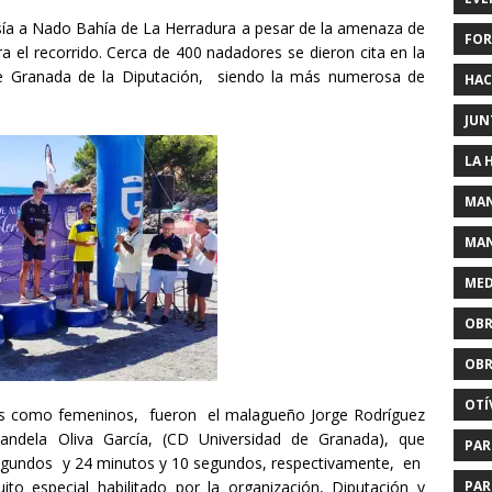
esía a Nado Bahía de La Herradura a pesar de la amenaza de
FOR
a el recorrido. Cerca de 400 nadadores se dieron cita en la
 de Granada de la Diputación, siendo la más numerosa de
HAC
JUN
LA 
MAN
MAN
MED
OBR
OBR
OTÍ
os como femeninos, fueron el malagueño Jorge Rodríguez
andela Oliva García, (CD Universidad de Granada), que
PAR
egundos y 24 minutos y 10 segundos, respectivamente, en
PAR
o especial habilitado por la organización, Diputación y