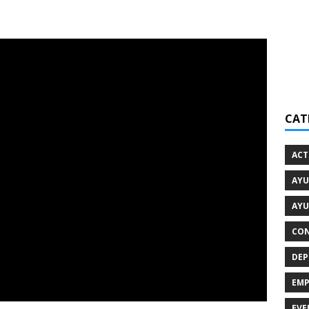
CAT
ACT
AYU
AYU
CON
DEP
EMP
EVE