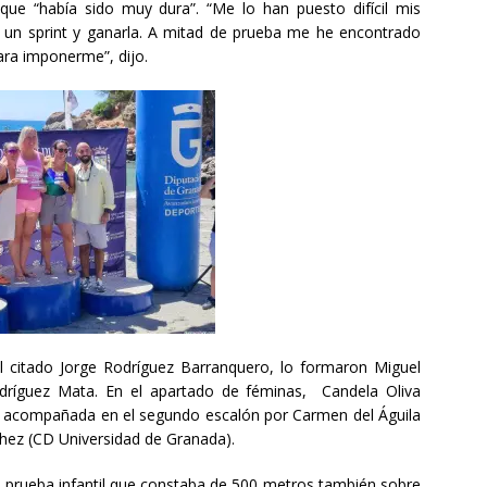
que “había sido muy dura”. “Me lo han puesto difícil mis
r un sprint y ganarla. A mitad de prueba me he encontrado
para imponerme”, dijo.
 citado Jorge Rodríguez Barranquero, lo formaron Miguel
odríguez Mata. En el apartado de féminas, Candela Oliva
o acompañada en el segundo escalón por Carmen del Águila
hez (CD Universidad de Granada).
a prueba infantil que constaba de 500 metros también sobre