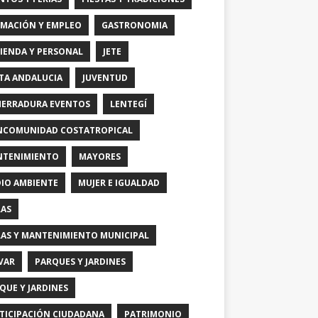
MACIÓN Y EMPLEO
GASTRONOMIA
IENDA Y PERSONAL
JETE
TA ANDALUCIA
JUVENTUD
HERRADURA EVENTOS
LENTEGÍ
COMUNIDAD COSTATROPICAL
TENIMIENTO
MAYORES
IO AMBIENTE
MUJER E IGUALDAD
AS
AS Y MANTENIMIENTO MUNICIPAL
VAR
PARQUES Y JARDINES
QUE Y JARDINES
TICIPACIÓN CIUDADANA
PATRIMONIO