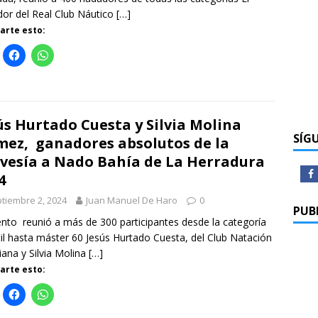
or del Real Club Náutico
[…]
rte esto:
ús Hurtado Cuesta y Silvia Molina
SÍG
ez, ganadores absolutos de la
vesía a Nado Bahía de La Herradura
4
tiembre 2, 2024
Juan Manuel De Haro
0
PUB
ento reunió a más de 300 participantes desde la categoría
til hasta máster 60 Jesús Hurtado Cuesta, del Club Natación
iana y Silvia Molina
[…]
rte esto: