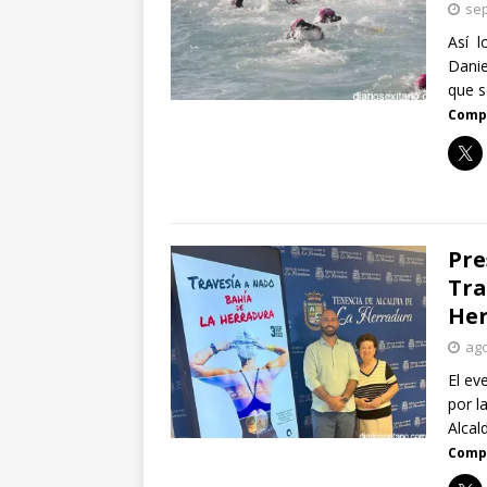
sep
Así l
Danie
que s
Compa
Pre
Tra
He
ago
El ev
por l
Alcal
Compa