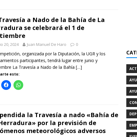
Travesía a Nado de la Bahía de La
radura se celebrará el 1 de
tiembre
io 20, 2024
Juan Manuel De Haro
0
CAT
mpetición, organizada por la Diputación, la UGR y los
amientos participantes, tendrá lugar entre junio y
embre La Travesía a Nado de la Bahía
[…]
ACT
rte esto:
AYU
AYU
CON
pendida la Travesía a nado «Bahía de
DEP
Herradura» por la previsión de
EMP
ómenos meteorológicos adversos
EVE