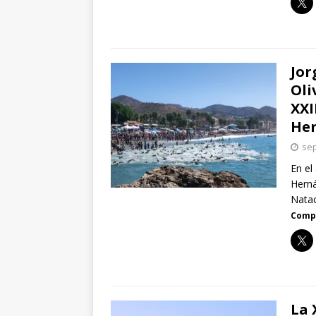
Jor
Oli
XXI
He
sep
En el
Herná
Natac
Compa
La 