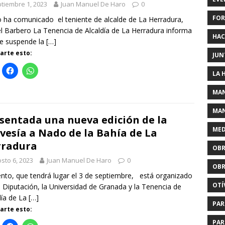
tiembre 1, 2023
Juan Manuel De Haro
0
FOR
o ha comunicado el teniente de alcalde de La Herradura,
l Barbero La Tenencia de Alcaldía de La Herradura informa
HAC
e suspende la
[…]
rte esto:
JUN
LA 
MAN
MAN
sentada una nueva edición de la
MED
vesía a Nado de la Bahía de La
rradura
OBR
sto 6, 2023
Juan Manuel De Haro
0
OBR
ento, que tendrá lugar el 3 de septiembre, está organizado
OTÍ
a Diputación, la Universidad de Granada y la Tenencia de
día de La
[…]
PAR
rte esto:
PAR