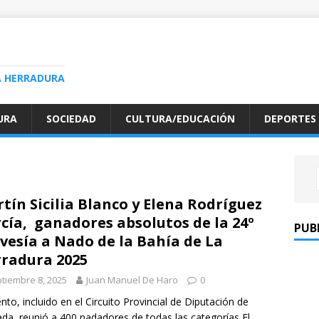
A HERRADURA
URA
SOCIEDAD
CULTURA/EDUCACIÓN
DEPORTES
tín Sicilia Blanco y Elena Rodríguez
cía, ganadores absolutos de la 24º
PUB
vesía a Nado de la Bahía de La
radura 2025
tiembre 8, 2025
Juan Manuel De Haro
0
ento, incluido en el Circuito Provincial de Diputación de
da, reunió a 400 nadadores de todas las categorías El