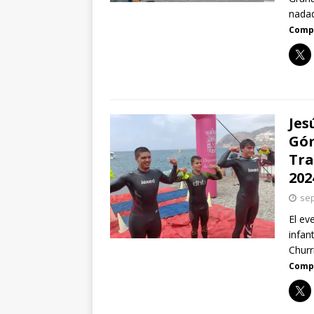
nadad
Compa
Jes
Góm
Tra
202
sep
El ev
infan
Churr
Compa