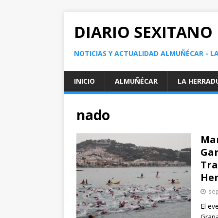
DIARIO SEXITANO
NOTICIAS Y ACTUALIDAD ALMUÑÉCAR - L
INICIO
ALMUÑÉCAR
LA HERRAD
nado
Mar
Gar
Tra
Her
sep
El ev
Grana