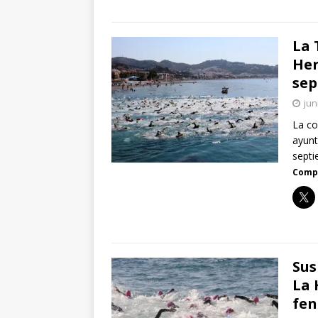
La 
Her
sep
jun
La co
ayunt
septi
Compa
Sus
La 
fen