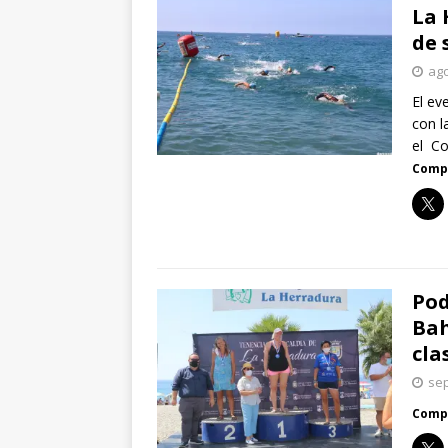
La 
de 
ago
El ev
con l
el Co
Compa
Pod
Bah
cla
sep
Compa