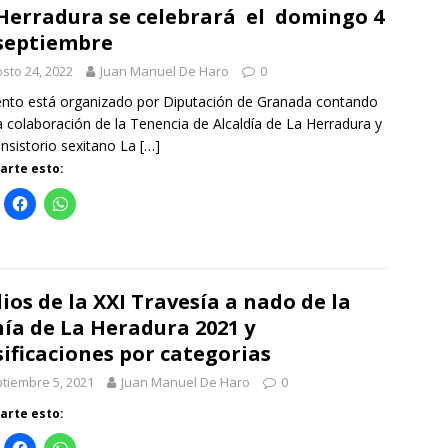
Herradura se celebrará el domingo 4
septiembre
sto 24, 2022
Juan Manuel De Haro
0
ento está organizado por Diputación de Granada contando
a colaboración de la Tenencia de Alcaldía de La Herradura y
nsistorio sexitano La
[…]
rte esto:
ios de la XXI Travesía a nado de la
ía de La Heradura 2021 y
sificaciones por categorias
tiembre 5, 2021
Juan Manuel De Haro
0
rte esto: