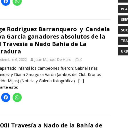
PLA
SER
ge Rodríguez Barranquero y Candela
SOC
va García ganadores absolutos de la
TRA
I Travesía a Nado Bahía de La
rradura
URB
tiembre 6, 2022
Juan Manuel De Haro
0
 apartado infantil los campeones fueron: Gabriel Frías
ndez y Diana Zaragoza Varón (ambos del Club Kronos
ión Mijas) (Noticia y Galeria fotográfica)
[…]
rte esto:
XXII Travesía a Nado de la Bahía de