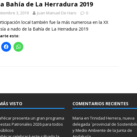
la Bahía de La Herradura 2019
tiembre 3, 2019
Juan Manuel De Haro
0
rticipación local también fue la más numerosa en la XX
sía a nado de la Bahía de La Herradura 2019
rte esto:
MÁS VISTO
COMENTARIOS RECIENTES
ñécar presenta un gran programa
Maria
en
Trinidad Herrera, nueva
iestas Patronales 2026 para todos
delegada `provincial de Sostenibil
públicos
y Medio Ambiente de la Junta de
ñécar celebrará este sábado la
Andalucía