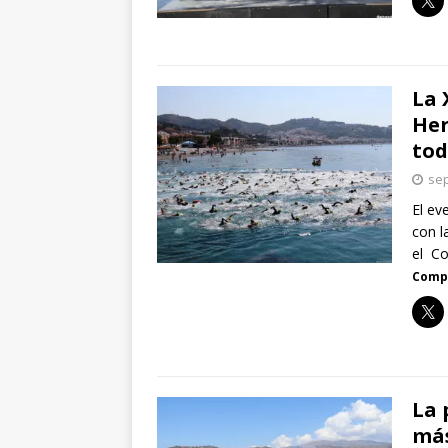
La 
Her
tod
sep
El ev
con l
el Co
Compa
La 
más