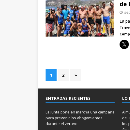
de 
sep
La pa
Trave
Compa
1
2
»
ENTRADAS RECIENTES
LO 
La Junta pone en marcha una campaña
Almu
para prevenir los ahogamientos
de F
durante el verano
los 
Almu