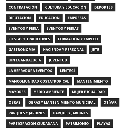
CONTRATACIÓN
CULTURA Y EDUCACIÓN
DEPORTES
DIPUTACIÓN
EDUCACIÓN
EMPRESAS
EVENTOS Y FERIA
EVENTOS Y FERIAS
FIESTAS Y TRADICIONES
FORMACIÓN Y EMPLEO
GASTRONOMIA
HACIENDA Y PERSONAL
JETE
JUNTA ANDALUCIA
JUVENTUD
LA HERRADURA EVENTOS
LENTEGÍ
MANCOMUNIDAD COSTATROPICAL
MANTENIMIENTO
MAYORES
MEDIO AMBIENTE
MUJER E IGUALDAD
OBRAS
OBRAS Y MANTENIMIENTO MUNICIPAL
OTÍVAR
PARQUES Y JARDINES
PARQUE Y JARDINES
PARTICIPACIÓN CIUDADANA
PATRIMONIO
PLAYAS