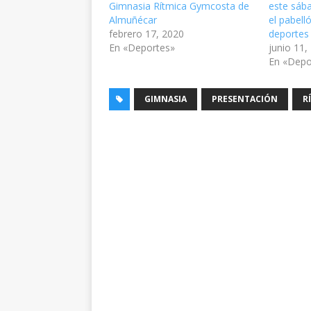
Gimnasia Rítmica Gymcosta de
este sáb
Almuñécar
el pabel
febrero 17, 2020
deportes
En «Deportes»
junio 11,
En «Depo
GIMNASIA
PRESENTACIÓN
R