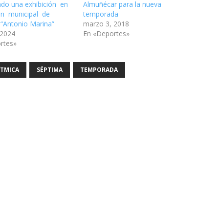
ado una exhibición en
Almuñécar para la nueva
lón municipal de
temporada
 “Antonio Marina”
marzo 3, 2018
 2024
En «Deportes»
rtes»
ÍTMICA
SÉPTIMA
TEMPORADA