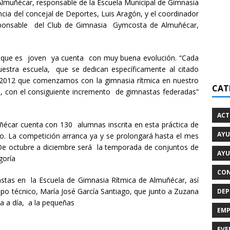
lmuñécar, responsable de la Escuela Municipal de Gimnasia
ncia del concejal de Deportes, Luis Aragón, y el coordinador
esponsable del Club de Gimnasia Gymcosta de Almuñécar,
unque es joven ya cuenta con muy buena evolución. “Cada
stra escuela, que se dedican específicamente al citado
2012 que comenzamos con la gimnasia rítmica en nuestro
CAT
, con el consiguiente incremento de gimnastas federadas”
ACT
uñécar cuenta con 130 alumnas inscrita en esta práctica de
AYU
do. La competición arranca ya y se prolongará hasta el mes
. De octubre a diciembre será la temporada de conjuntos de
AYU
goría
CON
stas en la Escuela de Gimnasia Rítmica de Almuñécar, así
ipo técnico, María José García Santiago, que junto a Zuzana
DEP
a a día, a la pequeñas
EMP
EVE