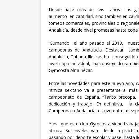
Desde hace más de seis años las gimn
aumento en cantidad, sino también en calid
torneos comarcales, provinciales o region
Andalucía, desde nivel promesas hasta copa 
“Sumando el año pasado el 2018, nuestra
campeonas de Andalucía. Destacar tambié
Andalucía, Tatiana Illescas ha conseguido 
nivel copa individual, ha conseguido tambié
Gymcosta Almuñécar.
Entre las novedades para este nuevo año, c
rítmica sexitano va a presentarse al más
campeonato de España. “Tanto precopa
dedicación y trabajo. En definitiva, la 
Campeonato Andalucía estuvo entre diez pr
Y es que este club Gymcosta viene trabajan
rítmica. Sus niveles van desde la práctica
pasando por deporte escolar y base, hasta l