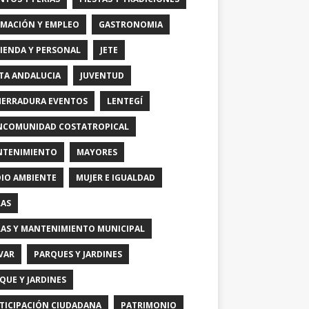
MACIÓN Y EMPLEO
GASTRONOMIA
IENDA Y PERSONAL
JETE
TA ANDALUCIA
JUVENTUD
HERRADURA EVENTOS
LENTEGÍ
COMUNIDAD COSTATROPICAL
TENIMIENTO
MAYORES
IO AMBIENTE
MUJER E IGUALDAD
AS
AS Y MANTENIMIENTO MUNICIPAL
VAR
PARQUES Y JARDINES
QUE Y JARDINES
TICIPACIÓN CIUDADANA
PATRIMONIO