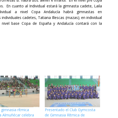
omesas B: habrá dos: alevín e infantil. En el nivel pre copa
os. En cuanto al Individual estará la gimnasta cadete, Laila
dividual a nivel Copa Andalucía habrá gimnastas en
 individuales cadetes, Tatiana Illescas (mazas); en individual
l nivel base Copa de España y Andalucía contará con la
e gimnasia rítmica
Presentado el Club Gymcosta
 Almuñécar celebra
de Gimnasia Rítmica de