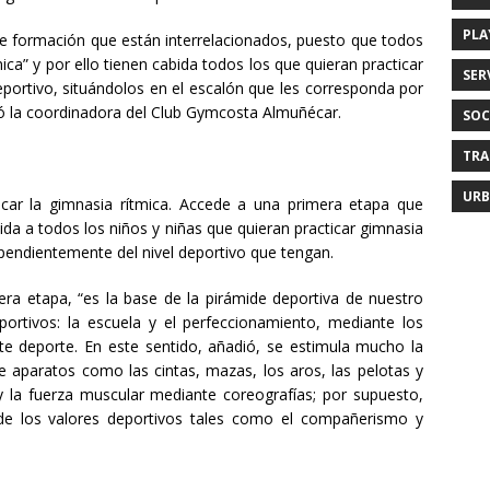
PLA
de formación que están interrelacionados, puesto que todos
mica” y por ello tienen cabida todos los que quieran practicar
SER
portivo, situándolos en el escalón que les corresponda por
ayó la coordinadora del Club Gymcosta Almuñécar.
SOC
TRA
URB
icar la gimnasia rítmica. Accede a una primera etapa que
a a todos los niños y niñas que quieran practicar gimnasia
dependientemente del nivel deportivo que tengan.
a etapa, “es la base de la pirámide deportiva de nuestro
eportivos: la escuela y el perfeccionamiento, mediante los
e deporte. En este sentido, añadió, se estimula mucho la
e aparatos como las cintas, mazas, los aros, las pelotas y
 y la fuerza muscular mediante coreografías; por supuesto,
de los valores deportivos tales como el compañerismo y