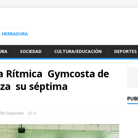
A HERRADURA
URA
SOCIEDAD
CULTURA/EDUCACIÓN
DEPORTES
ia Rítmica Gymcosta de
za su séptima
PUB
Deportes
0