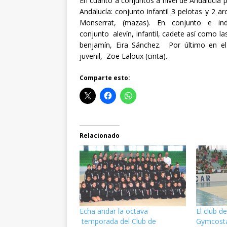
En cuanto a conjuntos a nivel de Andalucía pr
Andalucía: conjunto infantil 3 pelotas y 2 ar
Monserrat, (mazas). En conjunto e in
conjunto alevín, infantil, cadete así como las
benjamín, Eira Sánchez. Por último en e
juvenil, Zoe Laloux (cinta).
Comparte esto:
Relacionado
Echa andar la octava
El club d
temporada del Club de
Gymcosta