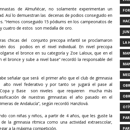
astas de Almuñécar, no solamente experimentan un
FOR
ad. Así lo demuestran las decenas de podios conseguido en
HAC
ales. “Hemos conseguido 15 pódiums en los campeonatos de
y cuatro de estos son medalla de oro.
JUN
s chicas del conjunto precopa infantil se proclamaron
LA 
n dos podios en el nivel individual. En nivel precopa
colgarse el bronce en su categoría y Zoe Laloux, que en el
MAN
n el bronce y sube a nivel base” recordó la responsable del
MAN
MED
abe señalar que será el primer año que el club de gimnasia
 alto nivel federativo y por tanto se jugará el pase al
OBR
, Copa y Base son niveles que requieren mucha más
OBR
clasificación de nuestras gimnastas el año pasado en el
imeras de Andalucía”, según recordó Hanzlová.
OTÍ
do con niñas y niños, a partir de 4 años, que les guste la
PAR
 de la gimnasia rítmica como una actividad extraescolar,
legar a la máxima competición.
PAR