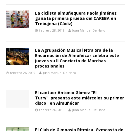
La ciclista almuñequera Paola Jiménez
gana la primera prueba del CAREBA en
Trebujena (Cádiz)
febrero 28, 2019
Juan Manuel De Haro
La Agrupación Musical Ntra Sra de la
Encarnación de Almuñécar celebra este
jueves su II Concierto de Marchas
procesionales
febrero 26, 2019
Juan Manuel De Haro
El cantaor Antonio Gómez “El
Turry” presenta este miércoles su primer
disco en Almuñécar
febrero 26, 2019
Juan Manuel De Haro
El Club de Gimnasia Rítmica Gymcosta de