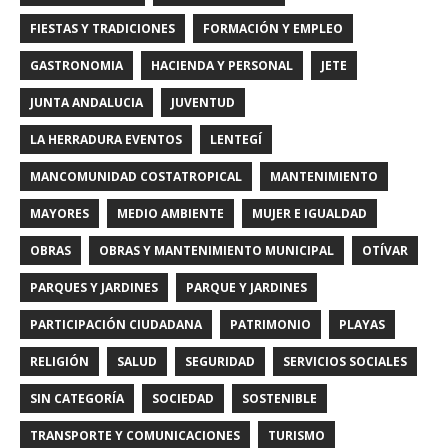
FIESTAS Y TRADICIONES
FORMACIÓN Y EMPLEO
GASTRONOMIA
HACIENDA Y PERSONAL
JETE
JUNTA ANDALUCIA
JUVENTUD
LA HERRADURA EVENTOS
LENTEGÍ
MANCOMUNIDAD COSTATROPICAL
MANTENIMIENTO
MAYORES
MEDIO AMBIENTE
MUJER E IGUALDAD
OBRAS
OBRAS Y MANTENIMIENTO MUNICIPAL
OTÍVAR
PARQUES Y JARDINES
PARQUE Y JARDINES
PARTICIPACIÓN CIUDADANA
PATRIMONIO
PLAYAS
RELIGIÓN
SALUD
SEGURIDAD
SERVICIOS SOCIALES
SIN CATEGORÍA
SOCIEDAD
SOSTENIBLE
TRANSPORTE Y COMUNICACIONES
TURISMO