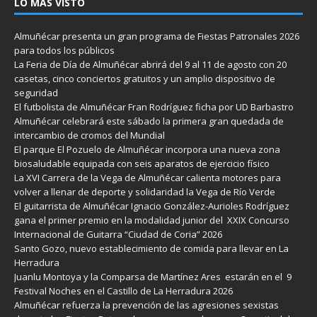
LO MÁS VISTO
Almuñécar presenta un gran programa de Fiestas Patronales 2026
para todos los públicos
La Feria de Día de Almuñécar abrirá del 9 al 11 de agosto con 20
casetas, cinco conciertos gratuitos y un amplio dispositivo de
seguridad
El futbolista de Almuñécar Fran Rodríguez ficha por UD Barbastro
Almuñécar celebrará este sábado la primera gran quedada de
intercambio de cromos del Mundial
El parque El Pozuelo de Almuñécar incorpora una nueva zona
biosaludable equipada con seis aparatos de ejercicio físico
La XVI Carrera de la Vega de Almuñécar calienta motores para
volver a llenar de deporte y solidaridad la Vega de Río Verde
El guitarrista de Almuñécar Ignacio González-Aurioles Rodríguez
gana el primer premio en la modalidad junior del XXIX Concurso
Internacional de Guitarra “Ciudad de Coria” 2026
Santo Gozo, nuevo establecimiento de comida para llevar en La
Herradura
Juanlu Montoya y la Comparsa de Martínez Ares estarán en el 9
Festival Noches en el Castillo de La Herradura 2026
Almuñécar refuerza la prevención de las agresiones sexistas