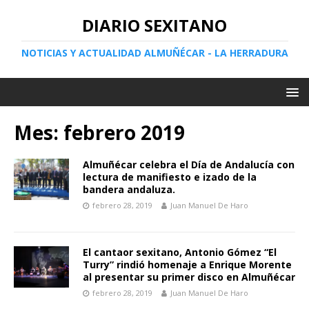
DIARIO SEXITANO
NOTICIAS Y ACTUALIDAD ALMUÑÉCAR - LA HERRADURA
Mes:
febrero 2019
Almuñécar celebra el Día de Andalucía con
lectura de manifiesto e izado de la
bandera andaluza.
febrero 28, 2019
Juan Manuel De Haro
El cantaor sexitano, Antonio Gómez “El
Turry” rindió homenaje a Enrique Morente
al presentar su primer disco en Almuñécar
febrero 28, 2019
Juan Manuel De Haro