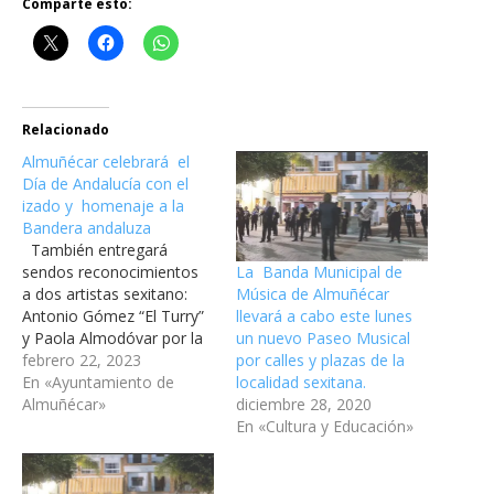
Comparte esto:
Relacionado
Almuñécar celebrará el
Día de Andalucía con el
izado y homenaje a la
Bandera andaluza
También entregará
La Banda Municipal de
sendos reconocimientos
Música de Almuñécar
a dos artistas sexitano:
llevará a cabo este lunes
Antonio Gómez “El Turry”
un nuevo Paseo Musical
y Paola Almodóvar por la
por calles y plazas de la
difusión internacional del
febrero 22, 2023
localidad sexitana.
flamenco El acto tendrá
En «Ayuntamiento de
diciembre 28, 2020
lugar a las 13 horas en la
Almuñécar»
En «Cultura y Educación»
plaza de Abderramán
junto al paseo de San
Cristóbal Almuñécar
celebra el acto