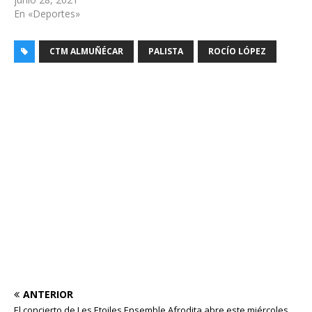
En «Deportes»
CTM ALMUÑÉCAR
PALISTA
ROCÍO LÓPEZ
ANTERIOR
El concierto de Les Etoiles Ensemble Afrodita abre este miércoles