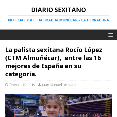
DIARIO SEXITANO
NOTICIAS Y ACTUALIDAD ALMUÑÉCAR - LA HERRADURA
La palista sexitana Rocío López
(CTM Almuñécar), entre las 16
mejores de España en su
categoría.
febrero 19, 2019
Juan Manuel De Haro