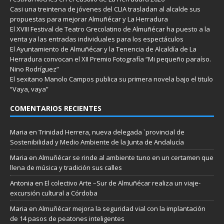
Casi una treintena de jóvenes del CLIA trasladan al alcalde sus
propuestas para mejorar Almuñécar y La Herradura
El XVIII Festival de Teatro Grecolatino de Almuñécar ha puesto a la
venta ya las entradas individuales para los espectáculos
El Ayuntamiento de Almuñécar y la Tenencia de Alcaldía de La
Herradura convocan el XII Premio Fotografía “Mi pequeño paraíso.
Nino Rodríguez”
El sexitano Manolo Campos publica su primera novela bajo el titulo
“Vaya, vaya”
COMENTARIOS RECIENTES
Maria
en
Trinidad Herrera, nueva delegada `provincial de
Sostenibilidad y Medio Ambiente de la Junta de Andalucía
Maria
en
Almuñécar se rinde al ambiente tuno en un certamen que
llena de música y tradición sus calles
Antonia
en
El colectivo Arte –Sur de Almuñécar realiza un viaje-
excursión cultural a Córdoba
Maria
en
Almuñécar mejora la seguridad vial con la implantación
de 14 pasos de peatones inteligentes