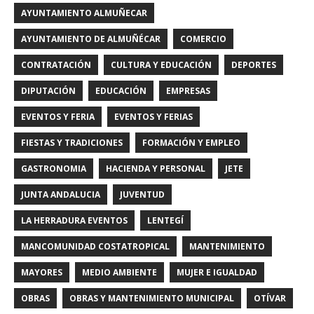
AYUNTAMIENTO ALMUÑECAR
AYUNTAMIENTO DE ALMUÑÉCAR
COMERCIO
CONTRATACIÓN
CULTURA Y EDUCACIÓN
DEPORTES
DIPUTACIÓN
EDUCACIÓN
EMPRESAS
EVENTOS Y FERIA
EVENTOS Y FERIAS
FIESTAS Y TRADICIONES
FORMACIÓN Y EMPLEO
GASTRONOMIA
HACIENDA Y PERSONAL
JETE
JUNTA ANDALUCIA
JUVENTUD
LA HERRADURA EVENTOS
LENTEGÍ
MANCOMUNIDAD COSTATROPICAL
MANTENIMIENTO
MAYORES
MEDIO AMBIENTE
MUJER E IGUALDAD
OBRAS
OBRAS Y MANTENIMIENTO MUNICIPAL
OTÍVAR