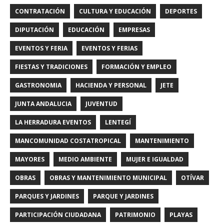
CONTRATACIÓN
CULTURA Y EDUCACIÓN
DEPORTES
DIPUTACIÓN
EDUCACIÓN
EMPRESAS
EVENTOS Y FERIA
EVENTOS Y FERIAS
FIESTAS Y TRADICIONES
FORMACIÓN Y EMPLEO
GASTRONOMIA
HACIENDA Y PERSONAL
JETE
JUNTA ANDALUCIA
JUVENTUD
LA HERRADURA EVENTOS
LENTEGÍ
MANCOMUNIDAD COSTATROPICAL
MANTENIMIENTO
MAYORES
MEDIO AMBIENTE
MUJER E IGUALDAD
OBRAS
OBRAS Y MANTENIMIENTO MUNICIPAL
OTÍVAR
PARQUES Y JARDINES
PARQUE Y JARDINES
PARTICIPACIÓN CIUDADANA
PATRIMONIO
PLAYAS