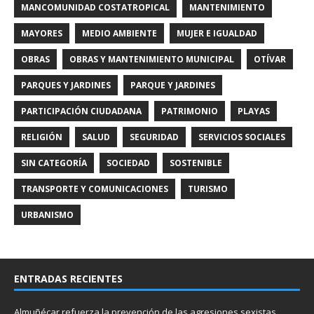
MANCOMUNIDAD COSTATROPICAL
MANTENIMIENTO
MAYORES
MEDIO AMBIENTE
MUJER E IGUALDAD
OBRAS
OBRAS Y MANTENIMIENTO MUNICIPAL
OTÍVAR
PARQUES Y JARDINES
PARQUE Y JARDINES
PARTICIPACIÓN CIUDADANA
PATRIMONIO
PLAYAS
RELIGIÓN
SALUD
SEGURIDAD
SERVICIOS SOCIALES
SIN CATEGORÍA
SOCIEDAD
SOSTENIBLE
TRANSPORTE Y COMUNICACIONES
TURISMO
URBANISMO
ENTRADAS RECIENTES
Almuñécar refuerza la prevención de las agresiones sexistas