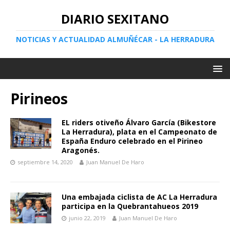
DIARIO SEXITANO
NOTICIAS Y ACTUALIDAD ALMUÑÉCAR - LA HERRADURA
Pirineos
EL riders otiveño Álvaro García (Bikestore
La Herradura), plata en el Campeonato de
España Enduro celebrado en el Pirineo
Aragonés.
septiembre 14, 2020
Juan Manuel De Haro
Una embajada ciclista de AC La Herradura
participa en la Quebrantahueos 2019
junio 22, 2019
Juan Manuel De Haro