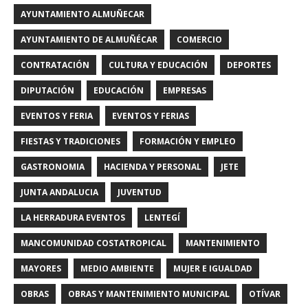
AYUNTAMIENTO ALMUÑECAR
AYUNTAMIENTO DE ALMUÑÉCAR
COMERCIO
CONTRATACIÓN
CULTURA Y EDUCACIÓN
DEPORTES
DIPUTACIÓN
EDUCACIÓN
EMPRESAS
EVENTOS Y FERIA
EVENTOS Y FERIAS
FIESTAS Y TRADICIONES
FORMACIÓN Y EMPLEO
GASTRONOMIA
HACIENDA Y PERSONAL
JETE
JUNTA ANDALUCIA
JUVENTUD
LA HERRADURA EVENTOS
LENTEGÍ
MANCOMUNIDAD COSTATROPICAL
MANTENIMIENTO
MAYORES
MEDIO AMBIENTE
MUJER E IGUALDAD
OBRAS
OBRAS Y MANTENIMIENTO MUNICIPAL
OTÍVAR