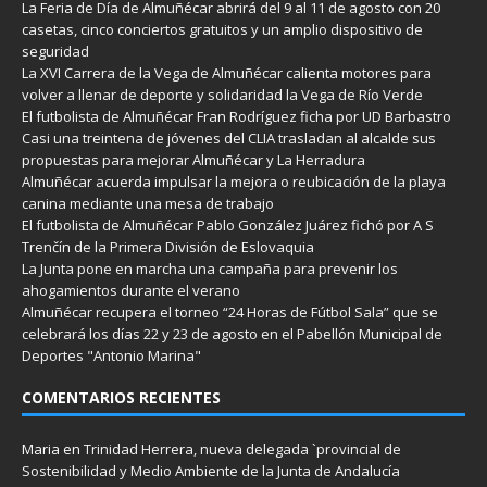
La Feria de Día de Almuñécar abrirá del 9 al 11 de agosto con 20
casetas, cinco conciertos gratuitos y un amplio dispositivo de
seguridad
La XVI Carrera de la Vega de Almuñécar calienta motores para
volver a llenar de deporte y solidaridad la Vega de Río Verde
El futbolista de Almuñécar Fran Rodríguez ficha por UD Barbastro
Casi una treintena de jóvenes del CLIA trasladan al alcalde sus
propuestas para mejorar Almuñécar y La Herradura
Almuñécar acuerda impulsar la mejora o reubicación de la playa
canina mediante una mesa de trabajo
El futbolista de Almuñécar Pablo González Juárez fichó por A S
Trenčín de la Primera División de Eslovaquia
La Junta pone en marcha una campaña para prevenir los
ahogamientos durante el verano
Almuñécar recupera el torneo “24 Horas de Fútbol Sala” que se
celebrará los días 22 y 23 de agosto en el Pabellón Municipal de
Deportes "Antonio Marina"
COMENTARIOS RECIENTES
Maria
en
Trinidad Herrera, nueva delegada `provincial de
Sostenibilidad y Medio Ambiente de la Junta de Andalucía