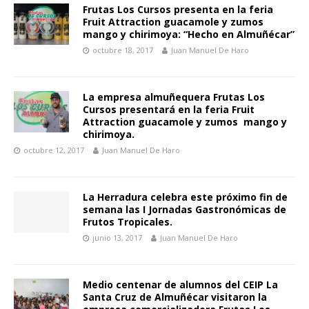
Frutas Los Cursos presenta en la feria
Fruit Attraction guacamole y zumos
mango y chirimoya: “Hecho en Almuñécar”
octubre 18, 2017
Juan Manuel De Haro
La empresa almuñequera Frutas Los
Cursos presentará en la feria Fruit
Attraction guacamole y zumos mango y
chirimoya.
octubre 12, 2017
Juan Manuel De Haro
La Herradura celebra este próximo fin de
semana las I Jornadas Gastronómicas de
Frutos Tropicales.
junio 13, 2017
Juan Manuel De Haro
Medio centenar de alumnos del CEIP La
Santa Cruz de Almuñécar visitaron la