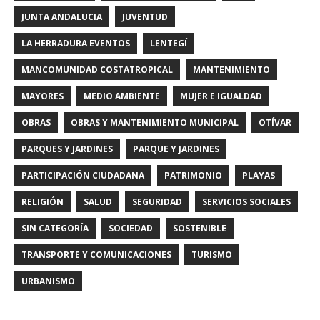
JUNTA ANDALUCIA
JUVENTUD
LA HERRADURA EVENTOS
LENTEGÍ
MANCOMUNIDAD COSTATROPICAL
MANTENIMIENTO
MAYORES
MEDIO AMBIENTE
MUJER E IGUALDAD
OBRAS
OBRAS Y MANTENIMIENTO MUNICIPAL
OTÍVAR
PARQUES Y JARDINES
PARQUE Y JARDINES
PARTICIPACIÓN CIUDADANA
PATRIMONIO
PLAYAS
RELIGIÓN
SALUD
SEGURIDAD
SERVICIOS SOCIALES
SIN CATEGORÍA
SOCIEDAD
SOSTENIBLE
TRANSPORTE Y COMUNICACIONES
TURISMO
URBANISMO