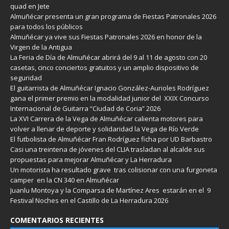
quad en Jete
Almuñécar presenta un gran programa de Fiestas Patronales 2026
para todos los públicos
Almuñécar ya vive sus Fiestas Patronales 2026 en honor de la
Virgen de la Antigua
La Feria de Día de Almuñécar abrirá del 9 al 11 de agosto con 20
casetas, cinco conciertos gratuitos y un amplio dispositivo de
seguridad
El guitarrista de Almuñécar Ignacio González-Aurioles Rodríguez
gana el primer premio en la modalidad junior del XXIX Concurso
Internacional de Guitarra “Ciudad de Coria” 2026
La XVI Carrera de la Vega de Almuñécar calienta motores para
volver a llenar de deporte y solidaridad la Vega de Río Verde
El futbolista de Almuñécar Fran Rodríguez ficha por UD Barbastro
Casi una treintena de jóvenes del CLIA trasladan al alcalde sus
propuestas para mejorar Almuñécar y La Herradura
Un motorista ha resultado grave tras colisionar con una furgoneta
camper en la CN 340 en Almuñécar
Juanlu Montoya y la Comparsa de Martínez Ares estarán en el 9
Festival Noches en el Castillo de La Herradura 2026
COMENTARIOS RECIENTES