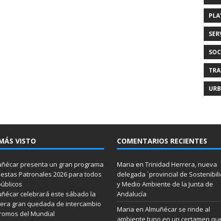
PLA
SER
SOC
TRA
URB
MÁS VISTO
COMENTARIOS RECIENTES
ñécar presenta un gran programa
Maria
en
Trinidad Herrera, nueva
iestas Patronales 2026 para todos
delegada `provincial de Sostenibil
públicos
y Medio Ambiente de la Junta de
ñécar celebrará este sábado la
Andalucía
era gran quedada de intercambio
Maria
en
Almuñécar se rinde al
romos del Mundial
ambiente tuno en un certamen qu