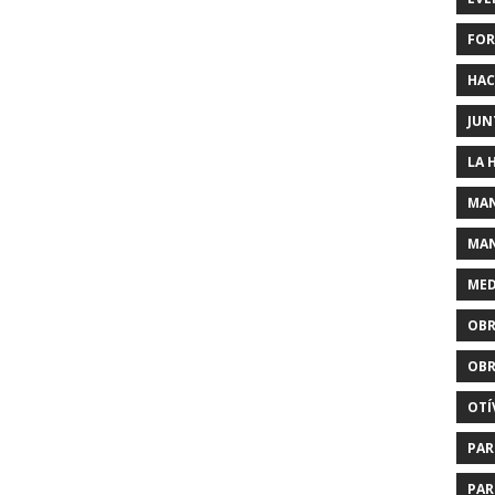
FOR
HAC
JUN
LA 
MAN
MAN
MED
OBR
OBR
OTÍ
PAR
PAR