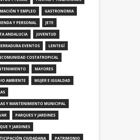
MACIÓN Y EMPLEO
GASTRONOMIA
IENDA Y PERSONAL
JETE
TA ANDALUCIA
JUVENTUD
HERRADURA EVENTOS
LENTEGÍ
COMUNIDAD COSTATROPICAL
TENIMIENTO
MAYORES
IO AMBIENTE
MUJER E IGUALDAD
AS
AS Y MANTENIMIENTO MUNICIPAL
VAR
PARQUES Y JARDINES
QUE Y JARDINES
TICIPACIÓN CIUDADANA
PATRIMONIO