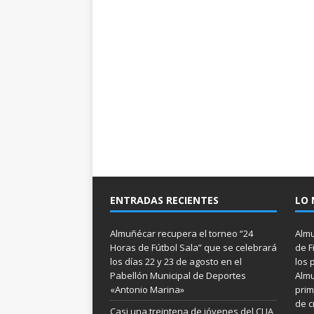
ENTRADAS RECIENTES
LO 
Almuñécar recupera el torneo “24
Almu
Horas de Fútbol Sala” que se celebrará
de F
los días 22 y 23 de agosto en el
los 
Pabellón Municipal de Deportes
Almu
«Antonio Marina»
prim
de c
Casi una treintena de jóvenes del CLIA