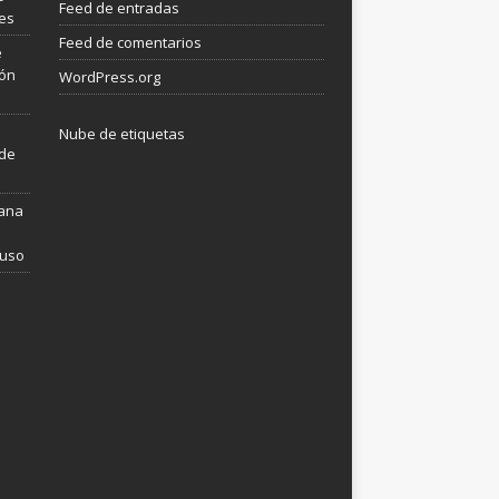
Feed de entradas
les
Feed de comentarios
e
ión
WordPress.org
Nube de etiquetas
 de
mana
 uso