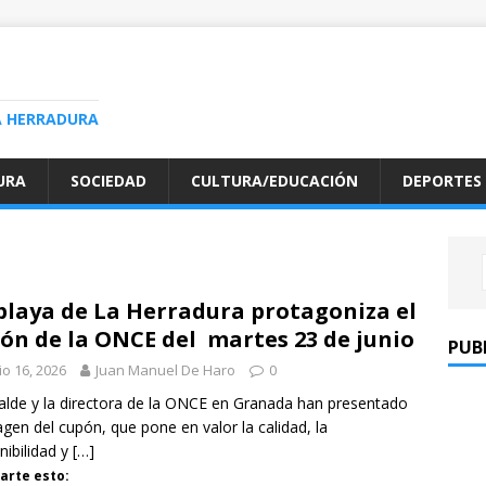
A HERRADURA
URA
SOCIEDAD
CULTURA/EDUCACIÓN
DEPORTES
playa de La Herradura protagoniza el
ón de la ONCE del martes 23 de junio
PUB
io 16, 2026
Juan Manuel De Haro
0
calde y la directora de la ONCE en Granada han presentado
agen del cupón, que pone en valor la calidad, la
nibilidad y
[…]
rte esto: