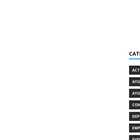
CAT
ACT
AYU
AYU
CON
DEP
EMP
EVE