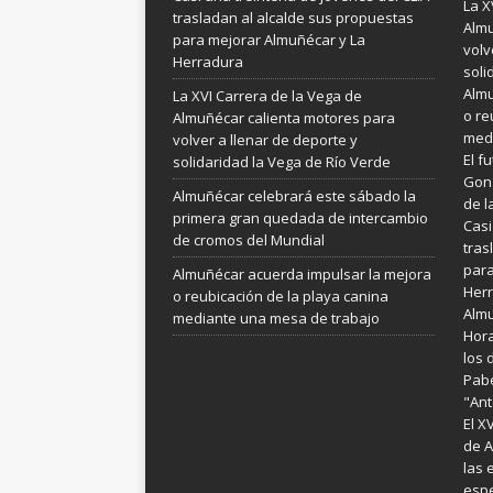
La X
trasladan al alcalde sus propuestas
Almu
para mejorar Almuñécar y La
volv
Herradura
soli
Almu
La XVI Carrera de la Vega de
o re
Almuñécar calienta motores para
medi
volver a llenar de deporte y
El f
solidaridad la Vega de Río Verde
Gonz
Almuñécar celebrará este sábado la
de l
primera gran quedada de intercambio
Casi
de cromos del Mundial
tras
para
Almuñécar acuerda impulsar la mejora
Her
o reubicación de la playa canina
Almu
mediante una mesa de trabajo
Hora
los 
Pabe
"Ant
El X
de A
las 
espe