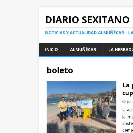
DIARIO SEXITANO
NOTICIAS Y ACTUALIDAD ALMUÑÉCAR - L
INICIO
ALMUÑÉCAR
LA HERRAD
boleto
La 
cup
jun
El Al
la im
soste
Compa