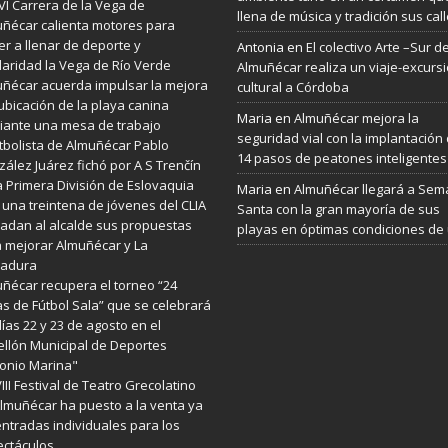
VI Carrera de la Vega de
llena de música y tradición sus cal
ñécar calienta motores para
er a llenar de deporte y
Antonia
en
El colectivo Arte –Sur d
daridad la Vega de Río Verde
Almuñécar realiza un viaje-excurs
ñécar acuerda impulsar la mejora
cultural a Córdoba
ubicación de la playa canina
Maria
en
Almuñécar mejora la
ante una mesa de trabajo
seguridad vial con la implantación
utbolista de Almuñécar Pablo
14 pasos de peatones inteligentes
ález Juárez fichó por A S Trenčín
a Primera División de Eslovaquia
Maria
en
Almuñécar llegará a Se
 una treintena de jóvenes del CLIA
Santa con la gran mayoría de sus
ladan al alcalde sus propuestas
playas en óptimas condiciones de
 mejorar Almuñécar y La
radura
ñécar recupera el torneo “24
s de Fútbol Sala” que se celebrará
días 22 y 23 de agosto en el
llón Municipal de Deportes
onio Marina"
VIII Festival de Teatro Grecolatino
lmuñécar ha puesto a la venta ya
entradas individuales para los
ctáculos