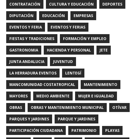
CONTRATACIÓN
CULTURA Y EDUCACIÓN
DEPORTES
DIPUTACIÓN
EDUCACIÓN
EMPRESAS
EVENTOS Y FERIA
EVENTOS Y FERIAS
FIESTAS Y TRADICIONES
FORMACIÓN Y EMPLEO
GASTRONOMIA
HACIENDA Y PERSONAL
JETE
JUNTA ANDALUCIA
JUVENTUD
LA HERRADURA EVENTOS
LENTEGÍ
MANCOMUNIDAD COSTATROPICAL
MANTENIMIENTO
MAYORES
MEDIO AMBIENTE
MUJER E IGUALDAD
OBRAS
OBRAS Y MANTENIMIENTO MUNICIPAL
OTÍVAR
PARQUES Y JARDINES
PARQUE Y JARDINES
PARTICIPACIÓN CIUDADANA
PATRIMONIO
PLAYAS