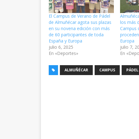
El Campus de Verano de Pádel
Almuñéca
de Almuñécar agota sus plazas
los más d
en su novena edición con más
Campus d
de 60 participantes de toda
proceden
España y Europa
Europa
julio 6, 2025
julio 7, 
En «Deportes»
En «Depo
ALMUÑÉCAR
CAMPUS
PÁDEL