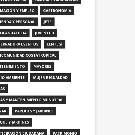
MACIÓN Y EMPLEO
GASTRONOMIA
IENDA Y PERSONAL
JETE
TA ANDALUCIA
JUVENTUD
HERRADURA EVENTOS
LENTEGÍ
COMUNIDAD COSTATROPICAL
TENIMIENTO
MAYORES
IO AMBIENTE
MUJER E IGUALDAD
AS
AS Y MANTENIMIENTO MUNICIPAL
VAR
PARQUES Y JARDINES
QUE Y JARDINES
TICIPACIÓN CIUDADANA
PATRIMONIO