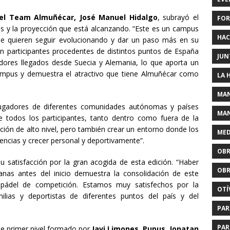
el Team Almuñécar, José Manuel Hidalgo
, subrayó el
FOR
 y la proyección que está alcanzando. “Este es un campus
HAC
e quieren seguir evolucionando y dar un paso más en su
 participantes procedentes de distintos puntos de España
JUN
ores llegados desde Suecia y Alemania, lo que aporta un
campus y demuestra el atractivo que tiene Almuñécar como
LA 
MAN
 jugadores de diferentes comunidades autónomas y países
MAN
 todos los participantes, tanto dentro como fuera de la
ción de alto nivel, pero también crear un entorno donde los
MED
encias y crecer personal y deportivamente”.
OBR
u satisfacción por la gran acogida de esta edición. “Haber
OBR
nas antes del inicio demuestra la consolidación de este
pádel de competición. Estamos muy satisfechos por la
OTÍ
lias y deportistas de diferentes puntos del país y del
PAR
PAR
de primer nivel formado por
Javi Limones, Pupus, Jonatan