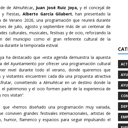
alde de Almuñécar
, Juan José Ruiz Joya,
y el concejal de
a y Fiestas,
Alberto García Gilabert
, han presentado la
 de Verano 2026, una programación que reunirá durante
ses de julio, agosto y septiembre más de un centenar de
ades culturales, musicales, festivas y de ocio, reforzando la
ón del municipio como el gran referente cultural de la
ia durante la temporada estival.
CAT
oya ha destacado que «esta agenda demuestra la apuesta
da del Ayuntamiento por ofrecer una programación cultural
ACT
mer nivel durante todo el verano, donde queremos que
AYU
s y visitantes encuentren cada día una propuesta atractiva
sfrutar, convirtiendo a Almuñécar en un destino donde la
AYU
, el patrimonio y el ocio formen parte de la experiencia de
 nos visitan”.
CON
DEP
ado que «hemos diseñado una programación muy variada,
e conviven grandes festivales internacionales, artistas de
EMP
tro, humor, flamenco y espacios para seguir impulsando el
EVE