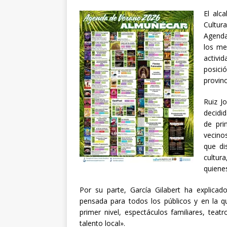
El alc
Cultur
Agenda
los me
activid
posici
provinc
Ruiz J
decidi
de pri
vecino
que di
cultura
quienes
Por su parte, García Gilabert ha explic
pensada para todos los públicos y en la qu
primer nivel, espectáculos familiares, tea
talento local».