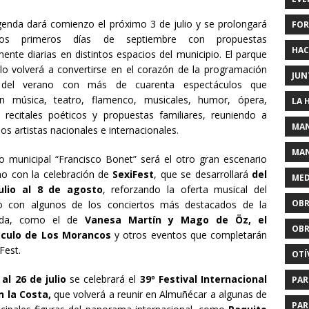
agenda dará comienzo el próximo 3 de julio y se prolongará
FOR
los primeros días de septiembre con propuestas
HAC
mente diarias en distintos espacios del municipio. El parque
lo volverá a convertirse en el corazón de la programación
JUN
l del verano con más de cuarenta espectáculos que
án música, teatro, flamenco, musicales, humor, ópera,
LA 
, recitales poéticos y propuestas familiares, reuniendo a
MAN
os artistas nacionales e internacionales.
MAN
io municipal “Francisco Bonet” será el otro gran escenario
no con la celebración de
SexiFest
, que se desarrollará
del
MED
ulio al 8 de agosto
, reforzando la oferta musical del
OBR
io con algunos de los conciertos más destacados de la
ada, como el de
Vanesa Martín y Mago de Öz, el
OBR
culo de Los Morancos
y otros eventos que completarán
Fest.
OTÍ
 al 26 de julio
se celebrará el
39º Festival Internacional
PAR
n la Costa,
que volverá a reunir en Almuñécar a algunas de
PAR