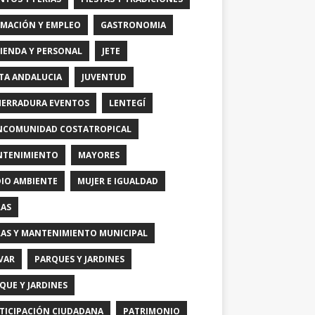
MACIÓN Y EMPLEO
GASTRONOMIA
IENDA Y PERSONAL
JETE
TA ANDALUCIA
JUVENTUD
HERRADURA EVENTOS
LENTEGÍ
COMUNIDAD COSTATROPICAL
TENIMIENTO
MAYORES
IO AMBIENTE
MUJER E IGUALDAD
AS
AS Y MANTENIMIENTO MUNICIPAL
VAR
PARQUES Y JARDINES
QUE Y JARDINES
TICIPACIÓN CIUDADANA
PATRIMONIO