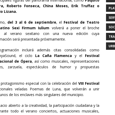
incipales figuras del panorama internacional, como
Paquito
era, Roberto Fonseca, China Moses, Erik Truffaz o
PLA
o Lizana.
SER
smo,
del 3 al 6 de septiembre
, el
Festival de Teatro
SOC
latino Sexi Firmum Iulium
volverá a poner el broche
ral al verano sexitano con una nueva edición cuya
TRA
mación será presentada próximamente.
URB
ogramación incluirá además citas consolidadas como
oyaSound, el ciclo
La Caña Flamenca
y el
Festival
nacional de Ópera
, así como musicales, representaciones
ales, zarzuela, espectáculos de humor y propuestas
un protagonismo especial con la celebración del
VIII Festival
cionales veladas Poemas de Luna, que volverán a unir
gunos de los enclaves más singulares del municipio.
io abierto a la creatividad, la participación ciudadana y la
rante todo el verano conciertos, actuaciones musicales,