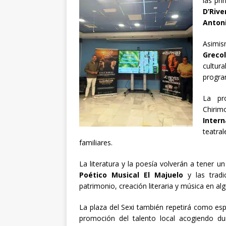
las pr
D’Riv
Antoni
Asimi
Greco
cultu
progra
La pr
Chirim
Inter
teatr
familiares.
La literatura y la poesía volverán a tener 
Poético Musical El Majuelo
y las tradi
patrimonio, creación literaria y música en al
La plaza del Sexi también repetirá como espac
promoción del talento local acogiendo du