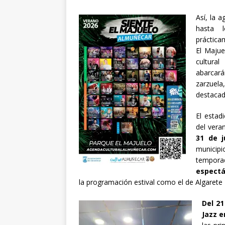
Así, la 
hasta 
práctica
El Majue
cultura
abarcar
zarzuela
destacad
El estad
del vera
31 de j
municip
tempor
espectá
la programación estival como el de Algarete 
Del 21
Jazz e