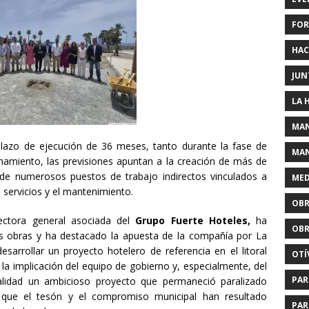
FOR
HAC
JUN
LA 
MAN
plazo de ejecución de 36 meses, tanto durante la fase de
MAN
amiento, las previsiones apuntan a la creación de más de
de numerosos puestos de trabajo indirectos vinculados a
MED
 servicios y el mantenimiento.
OBR
ectora general asociada del
Grupo Fuerte Hoteles,
ha
OBR
las obras y ha destacado la apuesta de la compañía por La
sarrollar un proyecto hotelero de referencia en el litoral
OTÍ
a implicación del equipo de gobierno y, especialmente, del
PAR
ealidad un ambicioso proyecto que permaneció paralizado
que el tesón y el compromiso municipal han resultado
PAR