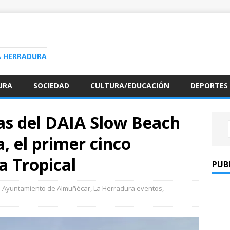
A HERRADURA
URA
SOCIEDAD
CULTURA/EDUCACIÓN
DEPORTES
as del DAIA Slow Beach
, el primer cinco
ta Tropical
PUB
Ayuntamiento de Almuñécar
,
La Herradura eventos
,