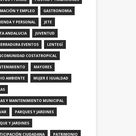
MACIÓN Y EMPLEO
GASTRONOMIA
IENDA Y PERSONAL
JETE
TA ANDALUCIA
JUVENTUD
HERRADURA EVENTOS
LENTEGÍ
COMUNIDAD COSTATROPICAL
TENIMIENTO
MAYORES
IO AMBIENTE
MUJER E IGUALDAD
AS
AS Y MANTENIMIENTO MUNICIPAL
VAR
PARQUES Y JARDINES
QUE Y JARDINES
TICIPACIÓN CIUDADANA
PATRIMONIO