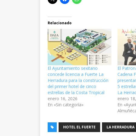
Relacionado
El Ayuntamiento sexitano
El Patron
concede licencia a Fuerte La
Cadena F
Herradura para la construcción
presentan
del primer hotel de cinco
5 estrell
estrellas de la Costa Tropical
La Herra
enero 16, 2026
enero 18
En «Sin categoría»
En «Ayun
Almuñéc
HOTEL EL FUERTE
LA HERRADURA