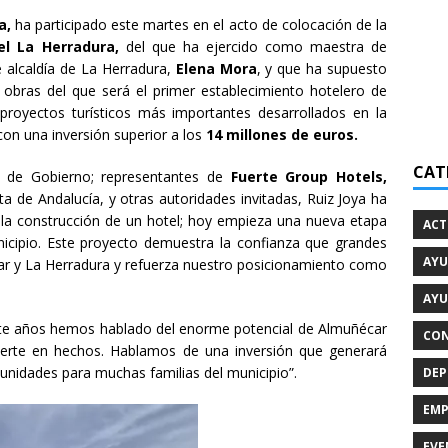
a,
ha participado este martes en el acto de colocación de la
l La Herradura,
del que ha ejercido como maestra de
 alcaldía de La Herradura,
Elena Mora
, y que ha supuesto
s obras del que será el primer establecimiento hotelero de
 proyectos turísticos más importantes desarrollados en la
con una inversión superior a los
14 millones de euros.
CAT
o de Gobierno; representantes de
Fuerte Group Hotels,
ta de Andalucía, y otras autoridades invitadas, Ruiz Joya ha
a construcción de un hotel; hoy empieza una nueva etapa
ACT
icipio. Este proyecto demuestra la confianza que grandes
AYU
r y La Herradura y refuerza nuestro posicionamiento como
AYU
nte años hemos hablado del enorme potencial de Almuñécar
CON
ierte en hechos. Hablamos de una inversión que generará
nidades para muchas familias del municipio”.
DEP
EMP
EVE