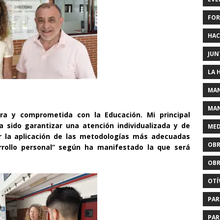
FOR
HAC
JUN
LA 
MAN
MAN
ra y comprometida con la Educación. Mi principal
 sido garantizar una atención individualizada y de
MED
r la aplicación de las metodologías más adecuadas
OBR
rrollo personal” según ha manifestado la que será
OBR
OTÍ
PAR
PAR