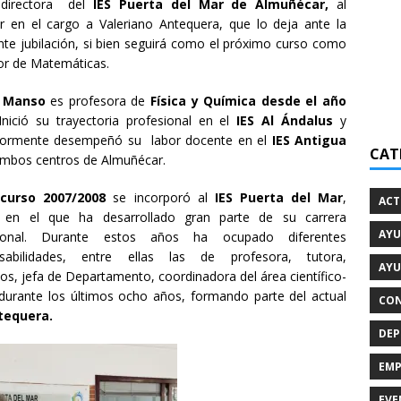
 directora del
IES Puerta del Mar de Almuñécar,
al
uir en el cargo a Valeriano Antequera, que lo deja ante la
nte jubilación, si bien seguirá como el próximo curso como
or de Matemáticas.
l Manso
es profesora de
Física y Química
desde el año
nició su trayectoria profesional en el
IES Al Ándalus
y
iormente desempeñó su labor docente en el
IES Antigua
CAT
mbos centros de Almuñécar.
 curso 2007/2008
se incorporó al
IES Puerta del Mar
,
ACT
 en el que ha desarrollado gran parte de su carrera
AYU
sional. Durante estos años ha ocupado diferentes
nsabilidades, entre ellas las de profesora, tutora,
AYU
os, jefa de Departamento, coordinadora del área científico-
s durante los últimos ocho años, formando parte del actual
CON
tequera.
DEP
EMP
EVE