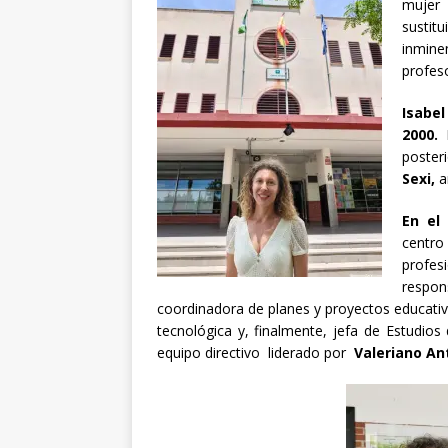
mujer
sustit
inmine
profes
Isabe
2000.
I
poster
Sexi,
a
En el
centro
profe
respo
coordinadora de planes y proyectos educativ
tecnológica y, finalmente, jefa de Estudio
equipo directivo liderado por
Valeriano An