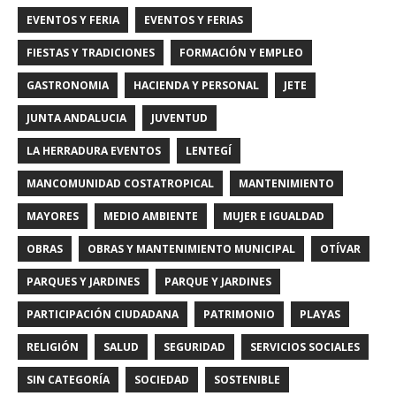
EVENTOS Y FERIA
EVENTOS Y FERIAS
FIESTAS Y TRADICIONES
FORMACIÓN Y EMPLEO
GASTRONOMIA
HACIENDA Y PERSONAL
JETE
JUNTA ANDALUCIA
JUVENTUD
LA HERRADURA EVENTOS
LENTEGÍ
MANCOMUNIDAD COSTATROPICAL
MANTENIMIENTO
MAYORES
MEDIO AMBIENTE
MUJER E IGUALDAD
OBRAS
OBRAS Y MANTENIMIENTO MUNICIPAL
OTÍVAR
PARQUES Y JARDINES
PARQUE Y JARDINES
PARTICIPACIÓN CIUDADANA
PATRIMONIO
PLAYAS
RELIGIÓN
SALUD
SEGURIDAD
SERVICIOS SOCIALES
SIN CATEGORÍA
SOCIEDAD
SOSTENIBLE