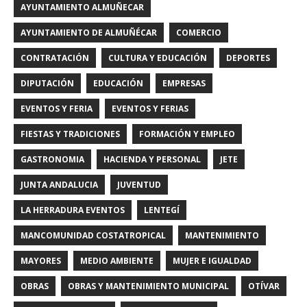
AYUNTAMIENTO ALMUÑECAR
AYUNTAMIENTO DE ALMUÑÉCAR
COMERCIO
CONTRATACIÓN
CULTURA Y EDUCACIÓN
DEPORTES
DIPUTACIÓN
EDUCACIÓN
EMPRESAS
EVENTOS Y FERIA
EVENTOS Y FERIAS
FIESTAS Y TRADICIONES
FORMACIÓN Y EMPLEO
GASTRONOMIA
HACIENDA Y PERSONAL
JETE
JUNTA ANDALUCIA
JUVENTUD
LA HERRADURA EVENTOS
LENTEGÍ
MANCOMUNIDAD COSTATROPICAL
MANTENIMIENTO
MAYORES
MEDIO AMBIENTE
MUJER E IGUALDAD
OBRAS
OBRAS Y MANTENIMIENTO MUNICIPAL
OTÍVAR