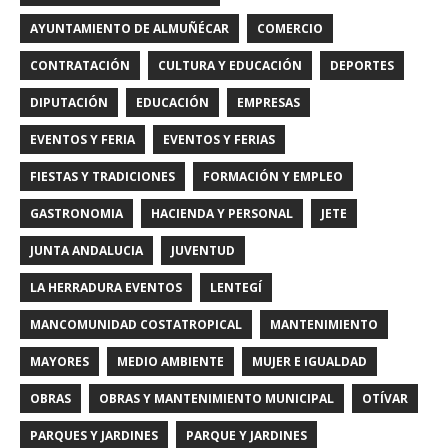
AYUNTAMIENTO DE ALMUÑÉCAR
COMERCIO
CONTRATACIÓN
CULTURA Y EDUCACIÓN
DEPORTES
DIPUTACIÓN
EDUCACIÓN
EMPRESAS
EVENTOS Y FERIA
EVENTOS Y FERIAS
FIESTAS Y TRADICIONES
FORMACIÓN Y EMPLEO
GASTRONOMIA
HACIENDA Y PERSONAL
JETE
JUNTA ANDALUCIA
JUVENTUD
LA HERRADURA EVENTOS
LENTEGÍ
MANCOMUNIDAD COSTATROPICAL
MANTENIMIENTO
MAYORES
MEDIO AMBIENTE
MUJER E IGUALDAD
OBRAS
OBRAS Y MANTENIMIENTO MUNICIPAL
OTÍVAR
PARQUES Y JARDINES
PARQUE Y JARDINES