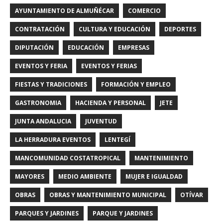
AYUNTAMIENTO DE ALMUÑÉCAR
COMERCIO
CONTRATACIÓN
CULTURA Y EDUCACIÓN
DEPORTES
DIPUTACIÓN
EDUCACIÓN
EMPRESAS
EVENTOS Y FERIA
EVENTOS Y FERIAS
FIESTAS Y TRADICIONES
FORMACIÓN Y EMPLEO
GASTRONOMIA
HACIENDA Y PERSONAL
JETE
JUNTA ANDALUCIA
JUVENTUD
LA HERRADURA EVENTOS
LENTEGÍ
MANCOMUNIDAD COSTATROPICAL
MANTENIMIENTO
MAYORES
MEDIO AMBIENTE
MUJER E IGUALDAD
OBRAS
OBRAS Y MANTENIMIENTO MUNICIPAL
OTÍVAR
PARQUES Y JARDINES
PARQUE Y JARDINES