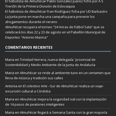
El futbolista de Almuñécar Pablo González Juárez fichó por A S
Trenčín de la Primera División de Eslovaquia
El futbolista de Almuñécar Fran Rodríguez ficha por UD Barbastro
La Junta pone en marcha una campaña para prevenir los
ahogamientos durante el verano
Almuñécar recupera el torneo “24 Horas de Fútbol Sala” que se
celebrará los días 22 y 23 de agosto en el Pabellón Municipal de
Deportes "Antonio Marina"
COMENTARIOS RECIENTES
Maria
en
Trinidad Herrera, nueva delegada `provincial de
Sostenibilidad y Medio Ambiente de la Junta de Andalucía
Maria
en
Almuñécar se rinde al ambiente tuno en un certamen que
llena de música y tradición sus calles
Antonia
en
El colectivo Arte –Sur de Almuñécar realiza un viaje-
excursión cultural a Córdoba
Maria
en
Almuñécar mejora la seguridad vial con la implantación
de 14 pasos de peatones inteligentes
Maria
en
Almuñécar llegará a Semana Santa con la gran mayoría