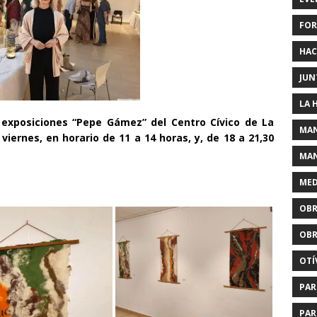
FOR
HAC
JUN
LA 
 exposiciones “Pepe Gámez” del Centro Cívico de La
MAN
viernes, en horario de 11 a 14 horas, y, de 18 a 21,30
MAN
MED
OBR
OBR
OTÍ
PAR
PAR