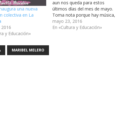
aun nos queda para estos
últimos días del mes de mayo.
 inaugura una nueva
Toma nota porque hay música,
n colectiva en La
teatro, conferencias, y aún se
mayo 23, 2016
a
pueden visitar dos interesantes
En «Cultura y Educación»
 2016
exposiciones: una en el Centro
ra y Educación»
Civico de La Herradura, y otra,
en la Casa de la Cultura.…
A
MARIBEL MELERO