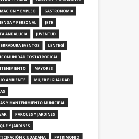
MACIÓN Y EMPLEO
GASTRONOMIA
IENDA Y PERSONAL
JETE
TA ANDALUCIA
JUVENTUD
HERRADURA EVENTOS
LENTEGÍ
COMUNIDAD COSTATROPICAL
TENIMIENTO
MAYORES
IO AMBIENTE
MUJER E IGUALDAD
AS
AS Y MANTENIMIENTO MUNICIPAL
VAR
PARQUES Y JARDINES
QUE Y JARDINES
TICIPACIÓN CIUDADANA
PATRIMONIO