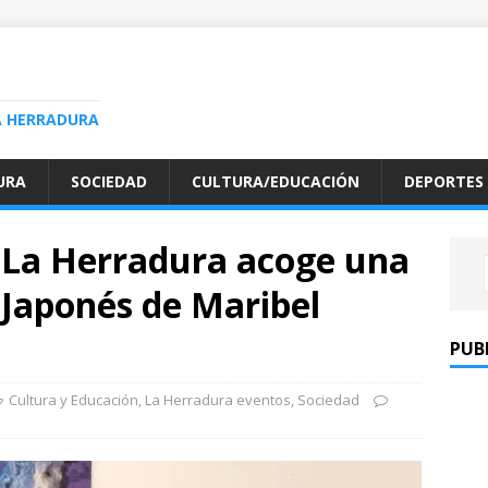
A HERRADURA
URA
SOCIEDAD
CULTURA/EDUCACIÓN
DEPORTES
e La Herradura acoge una
 Japonés de Maribel
PUB
Cultura y Educación
,
La Herradura eventos
,
Sociedad