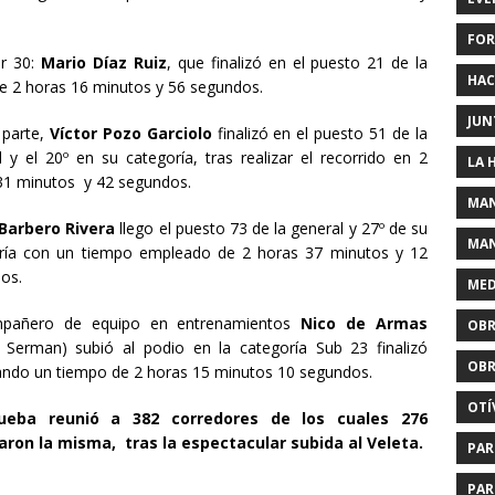
FOR
er 30:
Mario Díaz Ruiz
, que finalizó en el puesto 21 de la
HAC
de 2 horas 16 minutos y 56 segundos.
JUN
 parte,
Víctor Pozo Garciolo
finalizó en el puesto 51 de la
l y el 20º en su categoría, tras realizar el recorrido en 2
LA 
31 minutos y 42 segundos.
MAN
Barbero Rivera
llego el puesto 73 de la general y 27º de su
MAN
ría con un tiempo empleado de 2 horas 37 minutos y 12
os.
MED
mpañero de equipo en entrenamientos
Nico de Armas
OBR
 Serman) subió al podio en la categoría Sub 23 finalizó
OBR
ndo un tiempo de 2 horas 15 minutos 10 segundos.
OTÍ
ueba reunió a 382 corredores de los cuales 276
zaron la misma, tras la espectacular subida al Veleta.
PAR
PAR