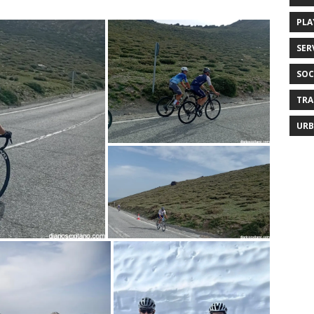
PLA
SER
SOC
TRA
URB