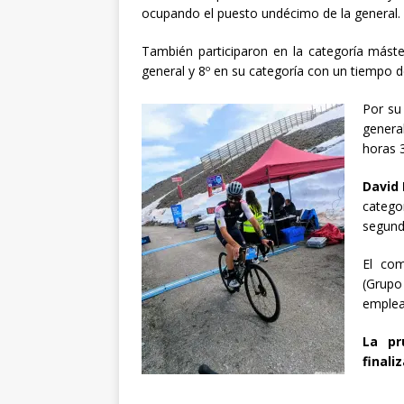
ocupando el puesto undécimo de la general.
También participaron en la categoría mást
general y 8º en su categoría con un tiempo 
Por su
genera
horas 
David 
catego
segund
El co
(Grupo
emplea
La pr
finali