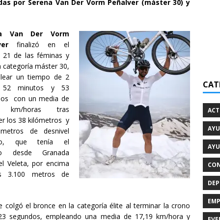
adas por Serena Van Der Vorm Peñalver (máster 30) y
na Van Der Vorm
ver
finalizó en el
 21 de las féminas y
a categoría máster 30,
lear un tiempo de 2
CAT
 52 minutos y 53
dos con un media de
5 km/horas tras
ACT
er los 38 kilómetros y
AYU
 metros de desnivel
ivo, que tenía el
AYU
do desde Granada
el Veleta, por encima
CON
s 3.100 metros de
DEP
EMP
e colgó el bronce en la categoría élite al terminar la crono
23 segundos, empleando una media de 17,19 km/hora y
EVE