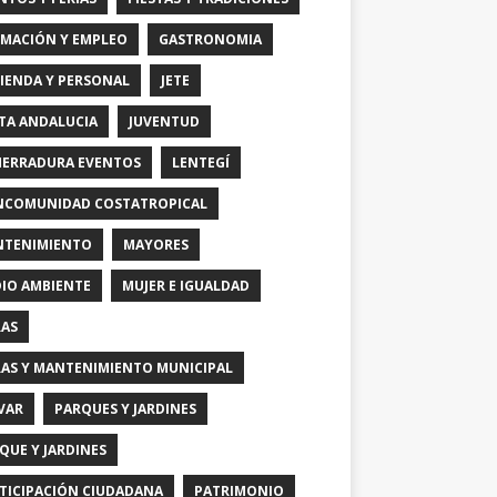
MACIÓN Y EMPLEO
GASTRONOMIA
IENDA Y PERSONAL
JETE
TA ANDALUCIA
JUVENTUD
HERRADURA EVENTOS
LENTEGÍ
COMUNIDAD COSTATROPICAL
TENIMIENTO
MAYORES
IO AMBIENTE
MUJER E IGUALDAD
AS
AS Y MANTENIMIENTO MUNICIPAL
VAR
PARQUES Y JARDINES
QUE Y JARDINES
TICIPACIÓN CIUDADANA
PATRIMONIO