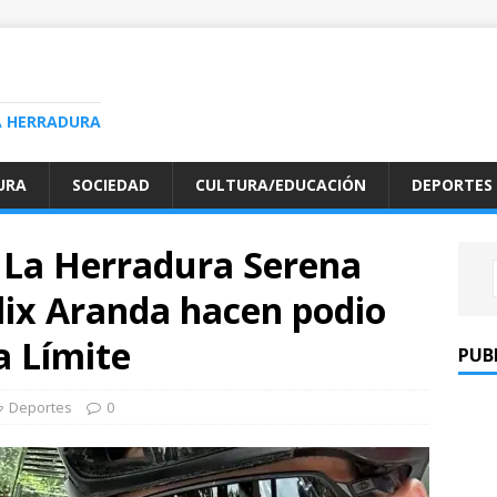
A HERRADURA
URA
SOCIEDAD
CULTURA/EDUCACIÓN
DEPORTES
AC La Herradura Serena
lix Aranda hacen podio
a Límite
PUB
Deportes
0