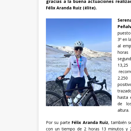
gracias a la buena actuaciones realiz
Félix Aranda Ruiz (élite).
Sere
Peñal
puesto
3º en l
al emp
horas
segun
13,2
recorr
2.250
posit
traza
hasta 
de lo
altura.
Por su parte
Félix Aranda Ruiz
, también s
con un tiempo de 2 horas 13 minutos y 