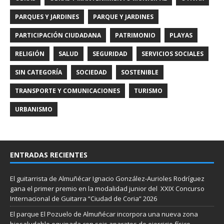
PARQUES Y JARDINES
PARQUE Y JARDINES
PARTICIPACIÓN CIUDADANA
PATRIMONIO
PLAYAS
RELIGIÓN
SALUD
SEGURIDAD
SERVICIOS SOCIALES
SIN CATEGORÍA
SOCIEDAD
SOSTENIBLE
TRANSPORTE Y COMUNICACIONES
TURISMO
URBANISMO
ENTRADAS RECIENTES
El guitarrista de Almuñécar Ignacio González-Aurioles Rodríguez
gana el primer premio en la modalidad junior del XXIX Concurso
Internacional de Guitarra “Ciudad de Coria” 2026
El parque El Pozuelo de Almuñécar incorpora una nueva zona
biosaludable equipada con seis aparatos de ejercicio físico