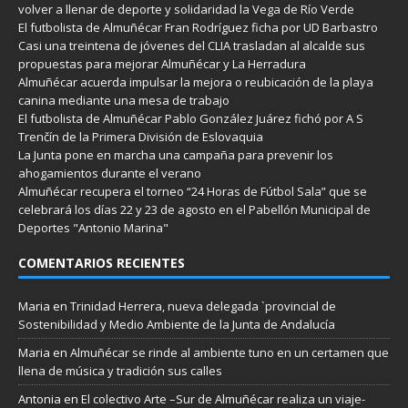
volver a llenar de deporte y solidaridad la Vega de Río Verde
El futbolista de Almuñécar Fran Rodríguez ficha por UD Barbastro
Casi una treintena de jóvenes del CLIA trasladan al alcalde sus
propuestas para mejorar Almuñécar y La Herradura
Almuñécar acuerda impulsar la mejora o reubicación de la playa
canina mediante una mesa de trabajo
El futbolista de Almuñécar Pablo González Juárez fichó por A S
Trenčín de la Primera División de Eslovaquia
La Junta pone en marcha una campaña para prevenir los
ahogamientos durante el verano
Almuñécar recupera el torneo “24 Horas de Fútbol Sala” que se
celebrará los días 22 y 23 de agosto en el Pabellón Municipal de
Deportes "Antonio Marina"
COMENTARIOS RECIENTES
Maria
en
Trinidad Herrera, nueva delegada `provincial de
Sostenibilidad y Medio Ambiente de la Junta de Andalucía
Maria
en
Almuñécar se rinde al ambiente tuno en un certamen que
llena de música y tradición sus calles
Antonia
en
El colectivo Arte –Sur de Almuñécar realiza un viaje-