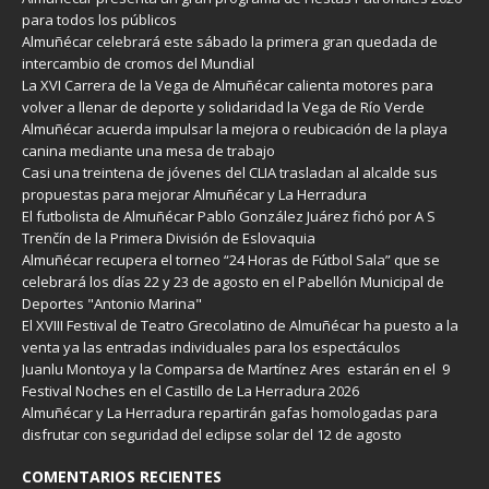
para todos los públicos
Almuñécar celebrará este sábado la primera gran quedada de
intercambio de cromos del Mundial
La XVI Carrera de la Vega de Almuñécar calienta motores para
volver a llenar de deporte y solidaridad la Vega de Río Verde
Almuñécar acuerda impulsar la mejora o reubicación de la playa
canina mediante una mesa de trabajo
Casi una treintena de jóvenes del CLIA trasladan al alcalde sus
propuestas para mejorar Almuñécar y La Herradura
El futbolista de Almuñécar Pablo González Juárez fichó por A S
Trenčín de la Primera División de Eslovaquia
Almuñécar recupera el torneo “24 Horas de Fútbol Sala” que se
celebrará los días 22 y 23 de agosto en el Pabellón Municipal de
Deportes "Antonio Marina"
El XVIII Festival de Teatro Grecolatino de Almuñécar ha puesto a la
venta ya las entradas individuales para los espectáculos
Juanlu Montoya y la Comparsa de Martínez Ares estarán en el 9
Festival Noches en el Castillo de La Herradura 2026
Almuñécar y La Herradura repartirán gafas homologadas para
disfrutar con seguridad del eclipse solar del 12 de agosto
COMENTARIOS RECIENTES