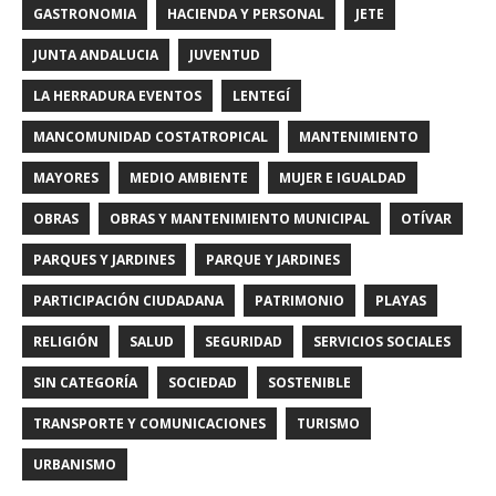
GASTRONOMIA
HACIENDA Y PERSONAL
JETE
JUNTA ANDALUCIA
JUVENTUD
LA HERRADURA EVENTOS
LENTEGÍ
MANCOMUNIDAD COSTATROPICAL
MANTENIMIENTO
MAYORES
MEDIO AMBIENTE
MUJER E IGUALDAD
OBRAS
OBRAS Y MANTENIMIENTO MUNICIPAL
OTÍVAR
PARQUES Y JARDINES
PARQUE Y JARDINES
PARTICIPACIÓN CIUDADANA
PATRIMONIO
PLAYAS
RELIGIÓN
SALUD
SEGURIDAD
SERVICIOS SOCIALES
SIN CATEGORÍA
SOCIEDAD
SOSTENIBLE
TRANSPORTE Y COMUNICACIONES
TURISMO
URBANISMO