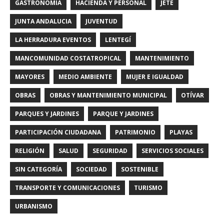
GASTRONOMIA
HACIENDA Y PERSONAL
JETE
JUNTA ANDALUCIA
JUVENTUD
LA HERRADURA EVENTOS
LENTEGÍ
MANCOMUNIDAD COSTATROPICAL
MANTENIMIENTO
MAYORES
MEDIO AMBIENTE
MUJER E IGUALDAD
OBRAS
OBRAS Y MANTENIMIENTO MUNICIPAL
OTÍVAR
PARQUES Y JARDINES
PARQUE Y JARDINES
PARTICIPACIÓN CIUDADANA
PATRIMONIO
PLAYAS
RELIGIÓN
SALUD
SEGURIDAD
SERVICIOS SOCIALES
SIN CATEGORÍA
SOCIEDAD
SOSTENIBLE
TRANSPORTE Y COMUNICACIONES
TURISMO
URBANISMO