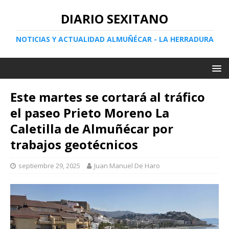
DIARIO SEXITANO
NOTICIAS Y ACTUALIDAD ALMUÑÉCAR - LA HERRADURA
Este martes se cortará al tráfico
el paseo Prieto Moreno La
Caletilla de Almuñécar por
trabajos geotécnicos
septiembre 29, 2025
Juan Manuel De Haro