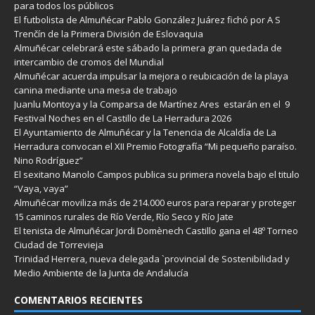
para todos los públicos
El futbolista de Almuñécar Pablo González Juárez fichó por A S
Trenčín de la Primera División de Eslovaquia
Almuñécar celebrará este sábado la primera gran quedada de
intercambio de cromos del Mundial
Almuñécar acuerda impulsar la mejora o reubicación de la playa
canina mediante una mesa de trabajo
Juanlu Montoya y la Comparsa de Martínez Ares estarán en el 9
Festival Noches en el Castillo de La Herradura 2026
El Ayuntamiento de Almuñécar y la Tenencia de Alcaldía de La
Herradura convocan el XII Premio Fotografía “Mi pequeño paraíso.
Nino Rodríguez”
El sexitano Manolo Campos publica su primera novela bajo el titulo
“Vaya, vaya”
Almuñécar moviliza más de 214.000 euros para reparar y proteger
15 caminos rurales de Río Verde, Río Seco y Río Jate
El tenista de Almuñécar Jordi Domènech Castillo gana el 48º Torneo
Ciudad de Torrevieja
Trinidad Herrera, nueva delegada `provincial de Sostenibilidad y
Medio Ambiente de la Junta de Andalucía
COMENTARIOS RECIENTES