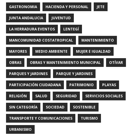
GASTRONOMIA
HACIENDA Y PERSONAL
JETE
JUNTA ANDALUCIA
JUVENTUD
LA HERRADURA EVENTOS
LENTEGÍ
MANCOMUNIDAD COSTATROPICAL
MANTENIMIENTO
MAYORES
MEDIO AMBIENTE
MUJER E IGUALDAD
OBRAS
OBRAS Y MANTENIMIENTO MUNICIPAL
OTÍVAR
PARQUES Y JARDINES
PARQUE Y JARDINES
PARTICIPACIÓN CIUDADANA
PATRIMONIO
PLAYAS
RELIGIÓN
SALUD
SEGURIDAD
SERVICIOS SOCIALES
SIN CATEGORÍA
SOCIEDAD
SOSTENIBLE
TRANSPORTE Y COMUNICACIONES
TURISMO
URBANISMO