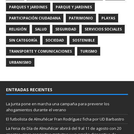
PARQUES Y JARDINES
PARQUE Y JARDINES
PARTICIPACIÓN CIUDADANA
PATRIMONIO
PLAYAS
RELIGIÓN
SALUD
SEGURIDAD
SERVICIOS SOCIALES
SIN CATEGORÍA
SOCIEDAD
SOSTENIBLE
TRANSPORTE Y COMUNICACIONES
TURISMO
URBANISMO
ENTRADAS RECIENTES
La Junta pone en marcha una campaña para prevenir los
ahogamientos durante el verano
El futbolista de Almuñécar Fran Rodríguez ficha por UD Barbastro
La Feria de Día de Almuñécar abrirá del 9 al 11 de agosto con 20