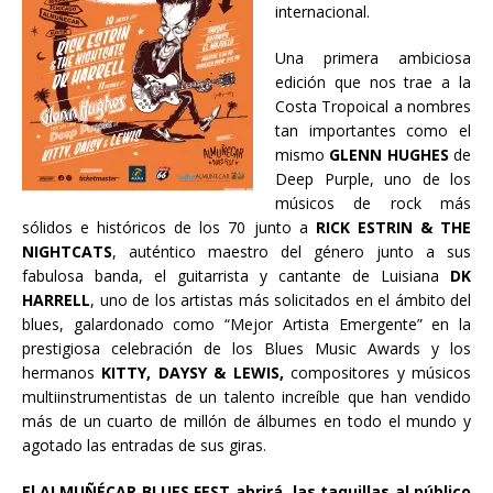
internacional.
Una primera ambiciosa
edición que nos trae a la
Costa Tropoical a nombres
tan importantes como el
mismo
GLENN HUGHES
de
Deep Purple, uno de los
músicos de rock más
sólidos e históricos de los 70 junto a
RICK ESTRIN & THE
NIGHTCATS
, auténtico maestro del género junto a sus
fabulosa banda, el guitarrista y cantante de Luisiana
DK
HARRELL
, uno de los artistas más solicitados en el ámbito del
blues, galardonado como “Mejor Artista Emergente” en la
prestigiosa celebración de los Blues Music Awards y los
hermanos
KITTY, DAYSY & LEWIS,
compositores y músicos
multiinstrumentistas de un talento increíble que han vendido
más de un cuarto de millón de álbumes en todo el mundo y
agotado las entradas de sus giras.
El ALMUÑÉCAR BLUES FEST abrirá las taquillas al público