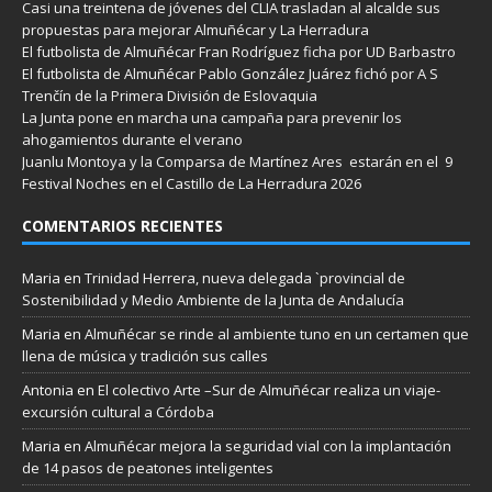
Casi una treintena de jóvenes del CLIA trasladan al alcalde sus
propuestas para mejorar Almuñécar y La Herradura
El futbolista de Almuñécar Fran Rodríguez ficha por UD Barbastro
El futbolista de Almuñécar Pablo González Juárez fichó por A S
Trenčín de la Primera División de Eslovaquia
La Junta pone en marcha una campaña para prevenir los
ahogamientos durante el verano
Juanlu Montoya y la Comparsa de Martínez Ares estarán en el 9
Festival Noches en el Castillo de La Herradura 2026
COMENTARIOS RECIENTES
Maria
en
Trinidad Herrera, nueva delegada `provincial de
Sostenibilidad y Medio Ambiente de la Junta de Andalucía
Maria
en
Almuñécar se rinde al ambiente tuno en un certamen que
llena de música y tradición sus calles
Antonia
en
El colectivo Arte –Sur de Almuñécar realiza un viaje-
excursión cultural a Córdoba
Maria
en
Almuñécar mejora la seguridad vial con la implantación
de 14 pasos de peatones inteligentes