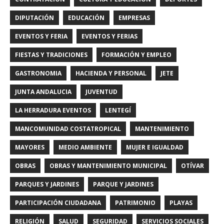
DIPUTACIÓN
EDUCACIÓN
EMPRESAS
EVENTOS Y FERIA
EVENTOS Y FERIAS
FIESTAS Y TRADICIONES
FORMACIÓN Y EMPLEO
GASTRONOMIA
HACIENDA Y PERSONAL
JETE
JUNTA ANDALUCIA
JUVENTUD
LA HERRADURA EVENTOS
LENTEGÍ
MANCOMUNIDAD COSTATROPICAL
MANTENIMIENTO
MAYORES
MEDIO AMBIENTE
MUJER E IGUALDAD
OBRAS
OBRAS Y MANTENIMIENTO MUNICIPAL
OTÍVAR
PARQUES Y JARDINES
PARQUE Y JARDINES
PARTICIPACIÓN CIUDADANA
PATRIMONIO
PLAYAS
RELIGIÓN
SALUD
SEGURIDAD
SERVICIOS SOCIALES