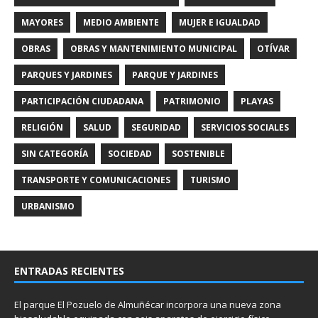
MAYORES
MEDIO AMBIENTE
MUJER E IGUALDAD
OBRAS
OBRAS Y MANTENIMIENTO MUNICIPAL
OTÍVAR
PARQUES Y JARDINES
PARQUE Y JARDINES
PARTICIPACIÓN CIUDADANA
PATRIMONIO
PLAYAS
RELIGIÓN
SALUD
SEGURIDAD
SERVICIOS SOCIALES
SIN CATEGORÍA
SOCIEDAD
SOSTENIBLE
TRANSPORTE Y COMUNICACIONES
TURISMO
URBANISMO
ENTRADAS RECIENTES
El parque El Pozuelo de Almuñécar incorpora una nueva zona