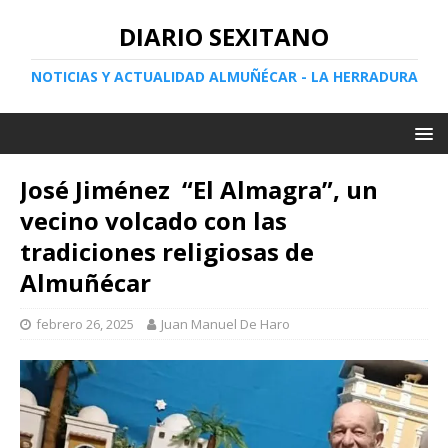
DIARIO SEXITANO
NOTICIAS Y ACTUALIDAD ALMUÑÉCAR - LA HERRADURA
José Jiménez “El Almagra”, un
vecino volcado con las
tradiciones religiosas de
Almuñécar
febrero 26, 2025
Juan Manuel De Haro