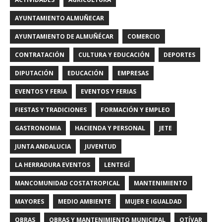
AYUNTAMIENTO ALMUÑECAR
AYUNTAMIENTO DE ALMUÑÉCAR
COMERCIO
CONTRATACIÓN
CULTURA Y EDUCACIÓN
DEPORTES
DIPUTACIÓN
EDUCACIÓN
EMPRESAS
EVENTOS Y FERIA
EVENTOS Y FERIAS
FIESTAS Y TRADICIONES
FORMACIÓN Y EMPLEO
GASTRONOMIA
HACIENDA Y PERSONAL
JETE
JUNTA ANDALUCIA
JUVENTUD
LA HERRADURA EVENTOS
LENTEGÍ
MANCOMUNIDAD COSTATROPICAL
MANTENIMIENTO
MAYORES
MEDIO AMBIENTE
MUJER E IGUALDAD
OBRAS
OBRAS Y MANTENIMIENTO MUNICIPAL
OTÍVAR