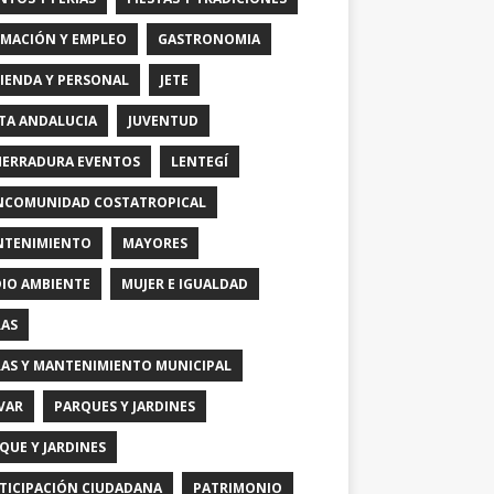
MACIÓN Y EMPLEO
GASTRONOMIA
IENDA Y PERSONAL
JETE
TA ANDALUCIA
JUVENTUD
HERRADURA EVENTOS
LENTEGÍ
COMUNIDAD COSTATROPICAL
TENIMIENTO
MAYORES
IO AMBIENTE
MUJER E IGUALDAD
AS
AS Y MANTENIMIENTO MUNICIPAL
VAR
PARQUES Y JARDINES
QUE Y JARDINES
TICIPACIÓN CIUDADANA
PATRIMONIO