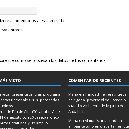
uientes comentarios a esta entrada.
ueva entrada.
Aprende cómo se procesan los datos de tus comentarios.
MÁS VISTO
COMENTARIOS RECIENTES
ñécar presenta un gran programa
Maria
en
Trinidad Herrera, nueva
iestas Patronales 2026 para todos
delegada `provincial de Sostenibil
públicos
y Medio Ambiente de la Junta de
eria de Día de Almuñécar abrirá del
Andalucía
 11 de agosto con 20 casetas, cinco
Maria
en
Almuñécar se rinde al
iertos gratuitos y un amplio
ambiente tuno en un certamen qu
ositivo de seguridad