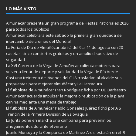
LO MÁS VISTO
Almuñécar presenta un gran programa de Fiestas Patronales 2026
para todos los públicos
Almuñécar celebrará este sábado la primera gran quedada de
intercambio de cromos del Mundial
La Feria de Día de Almuñécar abrirá del 9 al 11 de agosto con 20
casetas, cinco conciertos gratuitos y un amplio dispositivo de
seguridad
La XVI Carrera de la Vega de Almuñécar calienta motores para
volver a llenar de deporte y solidaridad la Vega de Río Verde
Casi una treintena de jóvenes del CLIA trasladan al alcalde sus
propuestas para mejorar Almuñécar y La Herradura
El futbolista de Almuñécar Fran Rodríguez ficha por UD Barbastro
Almuñécar acuerda impulsar la mejora o reubicación de la playa
canina mediante una mesa de trabajo
El futbolista de Almuñécar Pablo González Juárez fichó por A S
Trenčín de la Primera División de Eslovaquia
La Junta pone en marcha una campaña para prevenir los
ahogamientos durante el verano
Juanlu Montoya y la Comparsa de Martínez Ares estarán en el 9