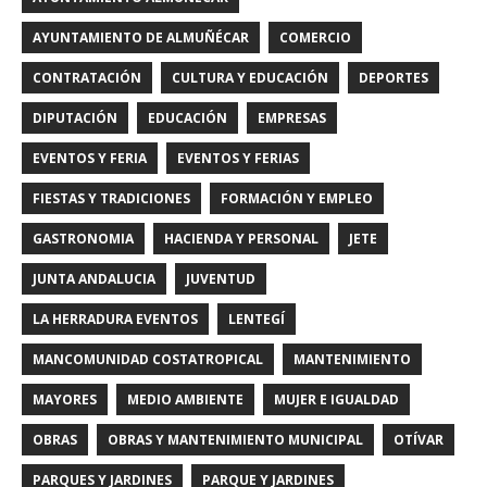
AYUNTAMIENTO DE ALMUÑÉCAR
COMERCIO
CONTRATACIÓN
CULTURA Y EDUCACIÓN
DEPORTES
DIPUTACIÓN
EDUCACIÓN
EMPRESAS
EVENTOS Y FERIA
EVENTOS Y FERIAS
FIESTAS Y TRADICIONES
FORMACIÓN Y EMPLEO
GASTRONOMIA
HACIENDA Y PERSONAL
JETE
JUNTA ANDALUCIA
JUVENTUD
LA HERRADURA EVENTOS
LENTEGÍ
MANCOMUNIDAD COSTATROPICAL
MANTENIMIENTO
MAYORES
MEDIO AMBIENTE
MUJER E IGUALDAD
OBRAS
OBRAS Y MANTENIMIENTO MUNICIPAL
OTÍVAR
PARQUES Y JARDINES
PARQUE Y JARDINES