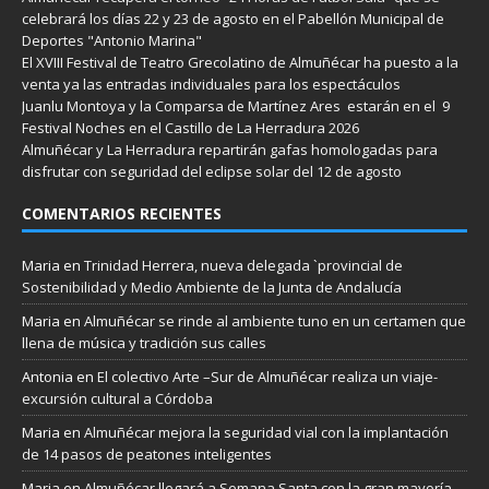
celebrará los días 22 y 23 de agosto en el Pabellón Municipal de
Deportes "Antonio Marina"
El XVIII Festival de Teatro Grecolatino de Almuñécar ha puesto a la
venta ya las entradas individuales para los espectáculos
Juanlu Montoya y la Comparsa de Martínez Ares estarán en el 9
Festival Noches en el Castillo de La Herradura 2026
Almuñécar y La Herradura repartirán gafas homologadas para
disfrutar con seguridad del eclipse solar del 12 de agosto
COMENTARIOS RECIENTES
Maria
en
Trinidad Herrera, nueva delegada `provincial de
Sostenibilidad y Medio Ambiente de la Junta de Andalucía
Maria
en
Almuñécar se rinde al ambiente tuno en un certamen que
llena de música y tradición sus calles
Antonia
en
El colectivo Arte –Sur de Almuñécar realiza un viaje-
excursión cultural a Córdoba
Maria
en
Almuñécar mejora la seguridad vial con la implantación
de 14 pasos de peatones inteligentes
Maria
en
Almuñécar llegará a Semana Santa con la gran mayoría